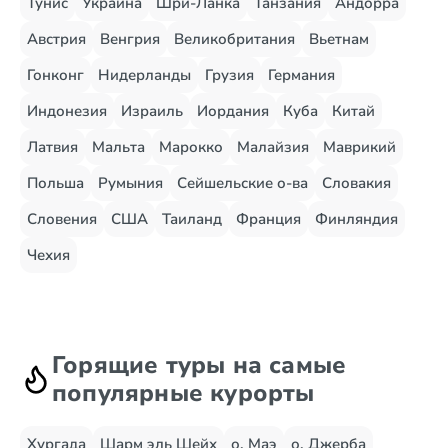
Тунис
Украина
Шри-Ланка
Танзания
Андорра
Австрия
Венгрия
Великобритания
Вьетнам
Гонконг
Нидерланды
Грузия
Германия
Индонезия
Израиль
Иордания
Куба
Китай
Латвия
Мальта
Марокко
Малайзия
Маврикий
Польша
Румыния
Сейшельские о-ва
Словакия
Словения
США
Таиланд
Франция
Финляндия
Чехия
Горящие туры на самые
популярные курорты
Хургада
Шарм эль Шейх
о. Маэ
о. Джерба