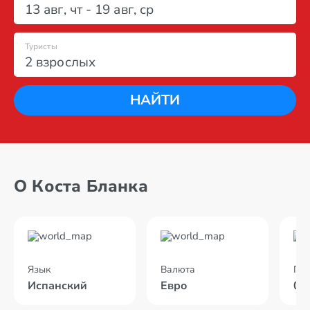
13 авг
,
чт
-
19 авг
,
ср
Туристы
2 взрослых
НАЙТИ
О Коста Бланка
Язык
Валюта
По
Испанский
Евро
04