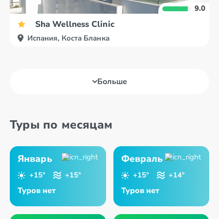
9.0
Sha Wellness Clinic
Испания, Коста Бланка
Больше
Туры по месяцам
Январь
Февраль
+15°
+15°
+15°
+14°
Туров нет
Туров нет