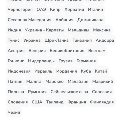
Черногория
ОАЭ
Кипр
Хорватия
Италия
Северная Македония
Албания
Доминикана
Индия
Украина - Карпаты
Мальдивы
Мексика
Тунис
Украина
Шри-Ланка
Танзания
Андорра
Австрия
Венгрия
Великобритания
Вьетнам
Гонконг
Нидерланды
Грузия
Германия
Индонезия
Израиль
Иордания
Куба
Китай
Латвия
Мальта
Марокко
Малайзия
Маврикий
Польша
Румыния
Сейшельские о-ва
Словакия
Словения
США
Таиланд
Франция
Финляндия
Чехия