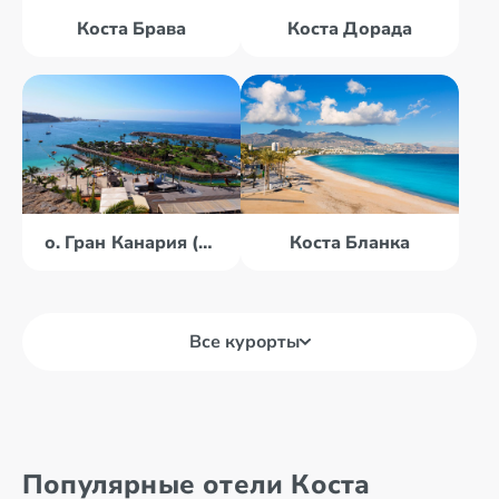
Коста Брава
Коста Дорада
о. Гран Канария (Канары)
Коста Бланка
Все курорты
Алькала-де-
Авила
Энарес
Популярные отели Коста
Алава
Андалусия