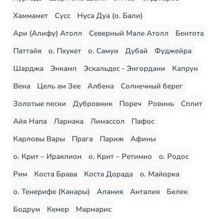
Хаммамет
Сусс
Нуса Дуа (о. Бали)
Ари (Алифу) Атолл
Северный Мале Атолл
Бентота
Паттайя
о. Пхукет
о. Самуи
Дубай
Фуджейра
Шарджа
Энкамп
Эскальдес - Энгордани
Капрун
Вена
Цель ам Зее
Албена
Солнечный берег
Золотые пески
Дубровник
Пореч
Ровинь
Сплит
Айя Напа
Ларнака
Лимассол
Пафос
Карловы Вары
Прага
Париж
Афины
о. Крит – Ираклион
о. Крит – Ретимно
о. Родос
Рим
Коста Брава
Коста Дорада
о. Майорка
о. Тенерифе (Канары)
Алания
Анталия
Белек
Бодрум
Кемер
Мармарис