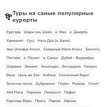
Туры на самые популярные
курорты
Хургада
Шарм эль Шейх
о. Маэ
о. Джерба
Хаммамет
Сусс
Нуса Дуа (о. Бали)
Ари (Алифу) Атолл
Северный Мале Атолл
Бентота
Паттайя
о. Пхукет
о. Самуи
Дубай
Фуджейра
Шарджа
Энкамп
Эскальдес - Энгордани
Капрун
Вена
Цель ам Зее
Албена
Солнечный берег
Золотые пески
Дубровник
Пореч
Ровинь
Сплит
Айя Напа
Ларнака
Лимассол
Пафос
Карловы Вары
Прага
Париж
Афины