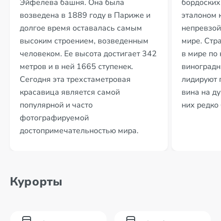
Эйфелева башня. Она была
бордоских
возведена в 1889 году в Париже и
эталоном 
долгое время оставалась самым
непревзой
высоким строением, возведенным
мире. Стр
человеком. Ее высота достигает 342
в мире по
метров и в ней 1665 ступенек.
виноградн
Сегодня эта трехстаметровая
лидируют 
красавица является самой
вина на д
популярной и часто
них редко
фотографируемой
достопримечательностью мира.
Курорты