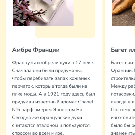
Амбре Франции
Багет и
Французы изобрели духи в 17 веке.
Багет счи
Сначала они были придуманы,
Франции. 
чтобы перебивать запах кожаных
строитель
перчаток, которые тогда были на
Между раб
пике моды. А в 1921 году здесь был
потасовки,
придуман известный аромат Chanel
иногда шл
№5 парфюмером Эрнестом Бо.
Поэтому п
Сегодня же французские духи
изготовит
считаются эталоном и пользуются
было бы р
спросом во всем мире.
знамениты