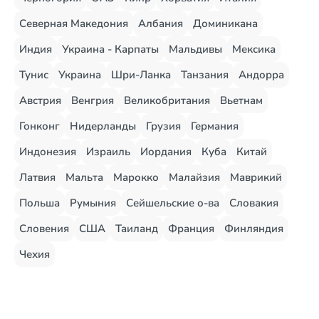
Северная Македония
Албания
Доминикана
Индия
Украина - Карпаты
Мальдивы
Мексика
Тунис
Украина
Шри-Ланка
Танзания
Андорра
Австрия
Венгрия
Великобритания
Вьетнам
Гонконг
Нидерланды
Грузия
Германия
Индонезия
Израиль
Иордания
Куба
Китай
Латвия
Мальта
Марокко
Малайзия
Маврикий
Польша
Румыния
Сейшельские о-ва
Словакия
Словения
США
Таиланд
Франция
Финляндия
Чехия