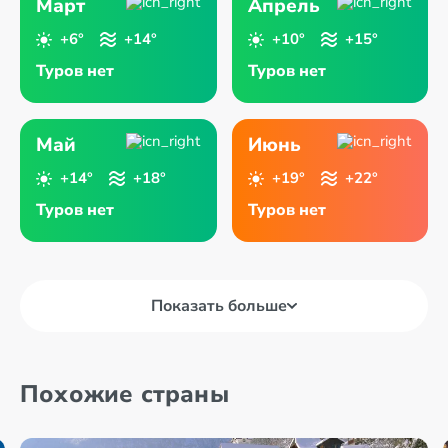
Март
Апрель
+6°
+14°
+10°
+15°
Туров нет
Туров нет
Май
Июнь
+14°
+18°
+19°
+22°
Туров нет
Туров нет
Показать больше
Похожие страны