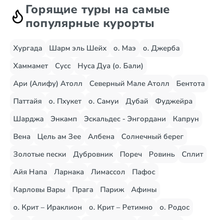
Горящие туры на самые
популярные курорты
Хургада
Шарм эль Шейх
о. Маэ
о. Джерба
Хаммамет
Сусс
Нуса Дуа (о. Бали)
Ари (Алифу) Атолл
Северный Мале Атолл
Бентота
Паттайя
о. Пхукет
о. Самуи
Дубай
Фуджейра
Шарджа
Энкамп
Эскальдес - Энгордани
Капрун
Вена
Цель ам Зее
Албена
Солнечный берег
Золотые пески
Дубровник
Пореч
Ровинь
Сплит
Айя Напа
Ларнака
Лимассол
Пафос
Карловы Вары
Прага
Париж
Афины
о. Крит – Ираклион
о. Крит – Ретимно
о. Родос