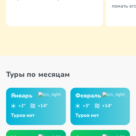
ломать ег
Туры по месяцам
Январь
Февраль
+2°
+14°
+3°
+14°
Туров нет
Туров нет