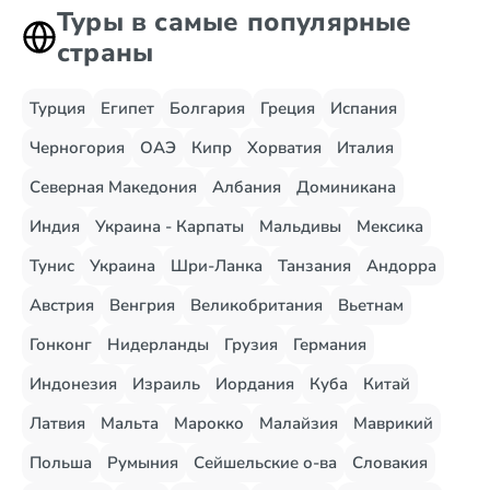
Туры в самые популярные
страны
Турция
Египет
Болгария
Греция
Испания
Черногория
ОАЭ
Кипр
Хорватия
Италия
Северная Македония
Албания
Доминикана
Индия
Украина - Карпаты
Мальдивы
Мексика
Тунис
Украина
Шри-Ланка
Танзания
Андорра
Австрия
Венгрия
Великобритания
Вьетнам
Гонконг
Нидерланды
Грузия
Германия
Индонезия
Израиль
Иордания
Куба
Китай
Латвия
Мальта
Марокко
Малайзия
Маврикий
Польша
Румыния
Сейшельские о-ва
Словакия