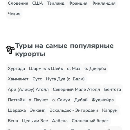
Словения
США
Таиланд
Франция
Финляндия
Чехия
Туры на самые популярные
курорты
Хургада
Шарм эль Шейх
о. Маэ
о. Джерба
Хаммамет
Сусс
Нуса Дуа (о. Бали)
Ари (Алифу) Атолл
Северный Мале Атолл
Бентота
Паттайя
о. Пхукет
о. Самуи
Дубай
Фуджейра
Шарджа
Энкамп
Эскальдес - Энгордани
Капрун
Вена
Цель ам Зее
Албена
Солнечный берег