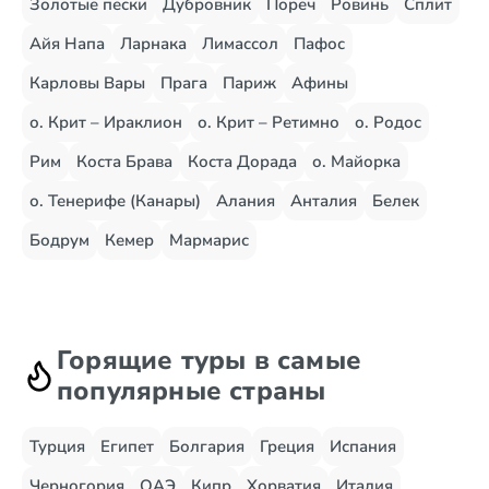
Золотые пески
Дубровник
Пореч
Ровинь
Сплит
Айя Напа
Ларнака
Лимассол
Пафос
Карловы Вары
Прага
Париж
Афины
о. Крит – Ираклион
о. Крит – Ретимно
о. Родос
Рим
Коста Брава
Коста Дорада
о. Майорка
о. Тенерифе (Канары)
Алания
Анталия
Белек
Бодрум
Кемер
Мармарис
Горящие туры в самые
популярные страны
Турция
Египет
Болгария
Греция
Испания
Черногория
ОАЭ
Кипр
Хорватия
Италия