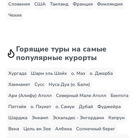
Словения
США
Таиланд
Франция
Финляндия
Чехия
Горящие туры на самые
популярные курорты
Хургада
Шарм эль Шейх
о. Маэ
о. Джерба
Хаммамет
Сусс
Нуса Дуа (о. Бали)
Ари (Алифу) Атолл
Северный Мале Атолл
Бентота
Паттайя
о. Пхукет
о. Самуи
Дубай
Фуджейра
Шарджа
Энкамп
Эскальдес - Энгордани
Капрун
Вена
Цель ам Зее
Албена
Солнечный берег