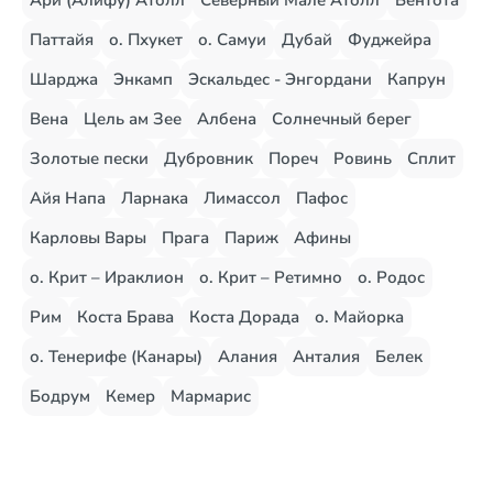
Ари (Алифу) Атолл
Северный Мале Атолл
Бентота
Паттайя
о. Пхукет
о. Самуи
Дубай
Фуджейра
Шарджа
Энкамп
Эскальдес - Энгордани
Капрун
Вена
Цель ам Зее
Албена
Солнечный берег
Золотые пески
Дубровник
Пореч
Ровинь
Сплит
Айя Напа
Ларнака
Лимассол
Пафос
Карловы Вары
Прага
Париж
Афины
о. Крит – Ираклион
о. Крит – Ретимно
о. Родос
Рим
Коста Брава
Коста Дорада
о. Майорка
о. Тенерифе (Канары)
Алания
Анталия
Белек
Бодрум
Кемер
Мармарис