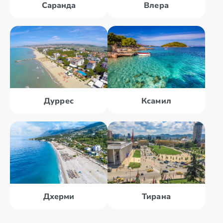
Саранда
Влера
Дуррес
Ксамил
Дхерми
Тирана