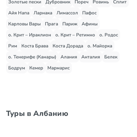
Золотые пески
Дубровник
Пореч
Ровинь
Сплит
Айя Напа
Ларнака
Лимассол
Пафос
Карловы Вары
Прага
Париж
Афины
о. Крит – Ираклион
о. Крит – Ретимно
о. Родос
Рим
Коста Брава
Коста Дорада
о. Майорка
о. Тенерифе (Канары)
Алания
Анталия
Белек
Бодрум
Кемер
Мармарис
Туры в Албанию