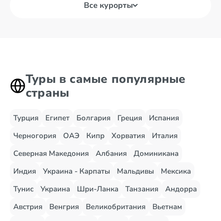
Все курорты
Туры в самые популярные
страны
Турция
Египет
Болгария
Греция
Испания
Черногория
ОАЭ
Кипр
Хорватия
Италия
Северная Македония
Албания
Доминикана
Индия
Украина - Карпаты
Мальдивы
Мексика
Тунис
Украина
Шри-Ланка
Танзания
Андорра
Австрия
Венгрия
Великобритания
Вьетнам