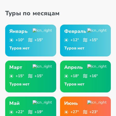
Туры по месяцам
Январь
Февраль
+10°
+15°
+12°
+15°
Туров нет
Туров нет
Март
Апрель
+15°
+15°
+18°
+16°
Туров нет
Туров нет
Май
Июнь
+22°
+19°
+27°
+23°