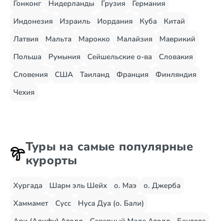
Гонконг
Нидерланды
Грузия
Германия
Индонезия
Израиль
Иордания
Куба
Китай
Латвия
Мальта
Марокко
Малайзия
Маврикий
Польша
Румыния
Сейшельские о-ва
Словакия
Словения
США
Таиланд
Франция
Финляндия
Чехия
Туры на самые популярные
курорты
Хургада
Шарм эль Шейх
о. Маэ
о. Джерба
Хаммамет
Сусс
Нуса Дуа (о. Бали)