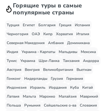
Горящие туры в самые
популярные страны
Турция
Египет
Болгария
Греция
Испания
Черногория
ОАЭ
Кипр
Хорватия
Италия
Северная Македония
Албания
Доминикана
Индия
Украина - Карпаты
Мальдивы
Мексика
Тунис
Украина
Шри-Ланка
Танзания
Андорра
Австрия
Венгрия
Великобритания
Вьетнам
Гонконг
Нидерланды
Грузия
Германия
Индонезия
Израиль
Иордания
Куба
Китай
Латвия
Мальта
Марокко
Малайзия
Маврикий
Польша
Румыния
Сейшельские о-ва
Словакия