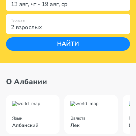
13 авг
,
чт
-
19 авг
,
ср
Туристы
2 взрослых
НАЙТИ
О Албании
Язык
Валюта
По
Албанский
Лек
02