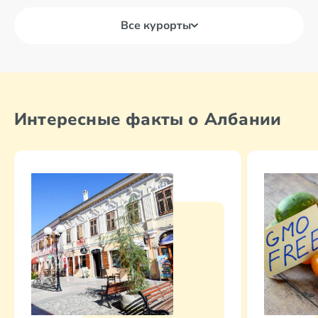
Все курорты
Берат
Влера
Интересные факты о Албании
Бутринти
Дуррес