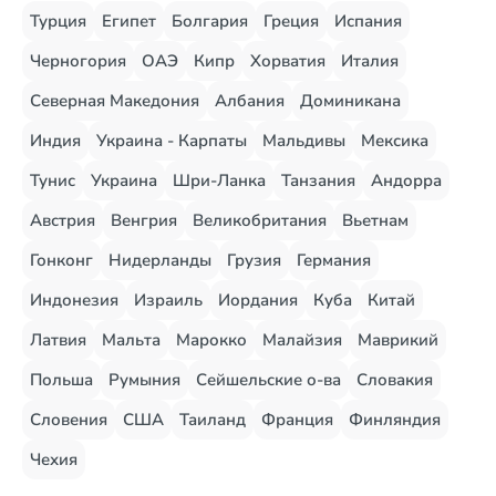
Турция
Египет
Болгария
Греция
Испания
Черногория
ОАЭ
Кипр
Хорватия
Италия
Северная Македония
Албания
Доминикана
Индия
Украина - Карпаты
Мальдивы
Мексика
Тунис
Украина
Шри-Ланка
Танзания
Андорра
Австрия
Венгрия
Великобритания
Вьетнам
Гонконг
Нидерланды
Грузия
Германия
Индонезия
Израиль
Иордания
Куба
Китай
Латвия
Мальта
Марокко
Малайзия
Маврикий
Польша
Румыния
Сейшельские о-ва
Словакия
Словения
США
Таиланд
Франция
Финляндия
Чехия