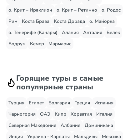
о. Крит – Ираклион
о. Крит – Ретимно
о. Родос
Рим
Коста Брава
Коста Дорада
о. Майорка
о. Тенерифе (Канары)
Алания
Анталия
Белек
Бодрум
Кемер
Мармарис
Горящие туры в самые
популярные страны
Турция
Египет
Болгария
Греция
Испания
Черногория
ОАЭ
Кипр
Хорватия
Италия
Северная Македония
Албания
Доминикана
Индия
Украина - Карпаты
Мальдивы
Мексика