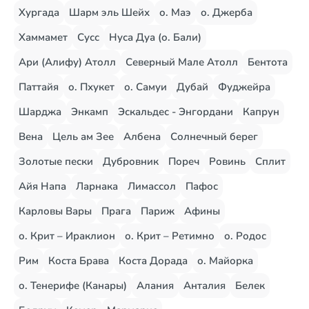
Хургада
Шарм эль Шейх
о. Маэ
о. Джерба
Хаммамет
Сусс
Нуса Дуа (о. Бали)
Ари (Алифу) Атолл
Северный Мале Атолл
Бентота
Паттайя
о. Пхукет
о. Самуи
Дубай
Фуджейра
Шарджа
Энкамп
Эскальдес - Энгордани
Капрун
Вена
Цель ам Зее
Албена
Солнечный берег
Золотые пески
Дубровник
Пореч
Ровинь
Сплит
Айя Напа
Ларнака
Лимассол
Пафос
Карловы Вары
Прага
Париж
Афины
о. Крит – Ираклион
о. Крит – Ретимно
о. Родос
Рим
Коста Брава
Коста Дорада
о. Майорка
о. Тенерифе (Канары)
Алания
Анталия
Белек