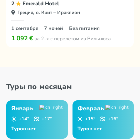
2
Emerald Hotel
Греция, о. Крит – Ираклион
1 сентября
7 ночей
Без питания
1 092 €
за 2-х с перелётом из Вильнюса
Туры по месяцам
Январь
Февраль
+14°
+17°
+15°
+16°
Туров нет
Туров нет