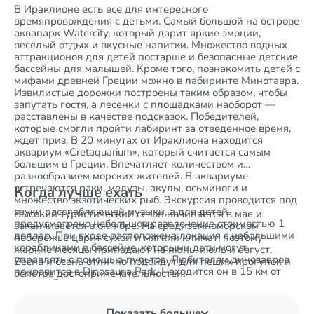
В Ираклионе есть все для интересного
времяпровождения с детьми. Самый большой на острове
аквапарк Watercity, который дарит яркие эмоции,
веселый отдых и вкусные напитки. Множество водных
аттракционов для детей постарше и безопасные детские
бассейны для малышей. Кроме того, познакомить детей с
мифами древней Греции можно в лабиринте Минотавра.
Извилистые дорожки построены таким образом, чтобы
запутать гостя, а лесенки с площадками наоборот —
расставлены в качестве подсказок. Победителей,
которые смогли пройти лабиринт за отведенное время,
ждет приз. В 20 минутах от Ираклиона находится
аквариум «Cretaquarium», который считается самым
большим в Греции. Впечатляет количеством и
разнообразием морских жителей. В аквариуме
встречаются раки, медузы, акулы, осьминоги и
Когда лучше ехать
множество экзотических рыб. Экскурсия проводится под
звуки расслабляющей музыки, а для детей
Высокий туристический сезон начинается в мае и
предусмотрено небольшое развлечение стоимостью 1
заканчивается в октябре. На средиземноморском
доллар. При входе расположена локация с небольшими
побережье царит сухой и мягкий климат, поэтому
корабликами в бассейне, которыми дети могут
жаркие месяцы припадают на июнь, июль и август.
управлять с помощью пультов. Любителям динозавров
Весна и осень отлично подойдут для пеших прогулок и
понравится в Dinosauria Park. Находится он в 15 км от
осмотра достопримечательностей.
города. В парке детям предлагаются интересные
экспонаты в натуральную величину, археологические
раскопки и красочные игровые площадки.
Показать больше