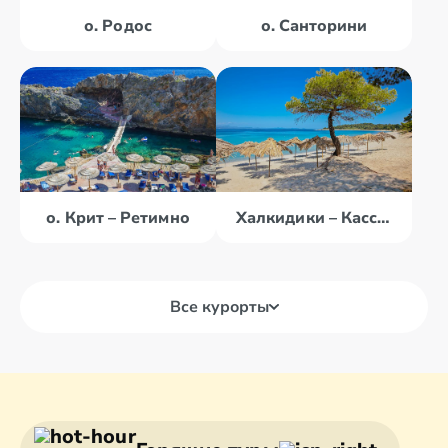
о. Родос
о. Санторини
о. Крит – Ретимно
Халкидики – Кассандра
Все курорты
о. Крит –
о. Корфу
Ираклион
о. Крит – Агиос
о. Крит –
Николаос
Ретимно