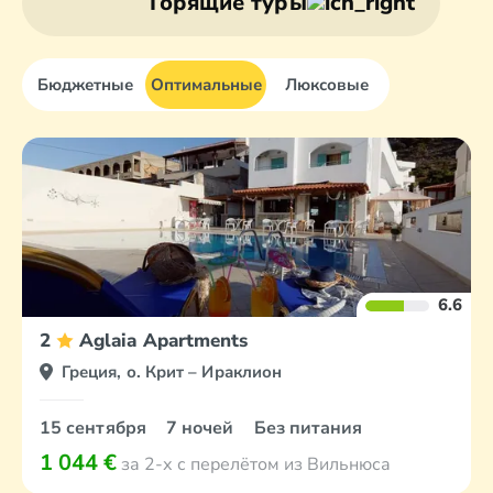
Горящие туры
Бюджетные
Оптимальные
Люксовые
6.6
2
Aglaia Apartments
Греция, о. Крит – Ираклион
15 сентября
7 ночей
Без питания
1 044 €
за 2-х с перелётом из Вильнюса