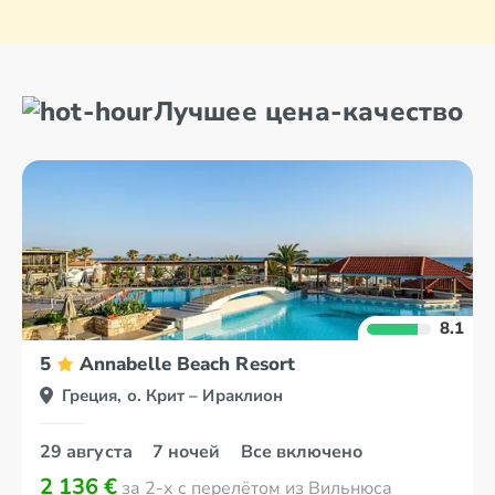
Лучшее цена-качество
8.1
5
Annabelle Beach Resort
Греция, о. Крит – Ираклион
29 августа
7 ночей
Все включено
2 136 €
за 2-х с перелётом из Вильнюса