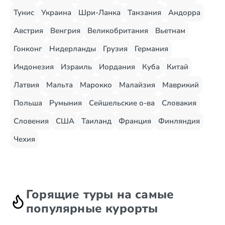
Тунис
Украина
Шри-Ланка
Танзания
Андорра
Австрия
Венгрия
Великобритания
Вьетнам
Гонконг
Нидерланды
Грузия
Германия
Индонезия
Израиль
Иордания
Куба
Китай
Латвия
Мальта
Марокко
Малайзия
Маврикий
Польша
Румыния
Сейшельские о-ва
Словакия
Словения
США
Таиланд
Франция
Финляндия
Чехия
Горящие туры на самые
популярные курорты