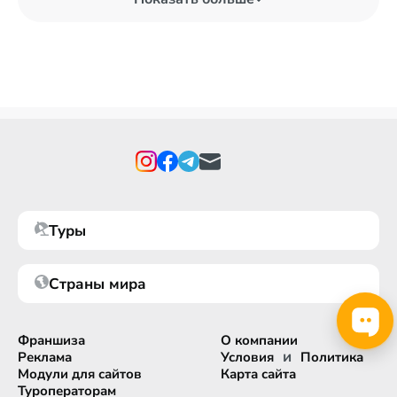
Благодаря песчаным, благоустроенным пляжам в город
часто приезжает молодежь. В Ираклионе большое
количество водных развлечений, клубов и дискотек.
Излюбленное место для встреч молодежи — площадь
Элефтериоса Венизелоса. Вблизи нее множество кафе,
ресторанов и таверн, что придает особую атмосферу
отдыху. В самом центре площади расположен известный
фонтан Морозини. Продегустировать шикарные
коктейли предлагает популярный бар «‎Swing Thing», а в
лучшем рок-баре Ираклиона «‎Jailhouse» отдыхающих
встретит превосходная атмосфера и вкусный ром.
Туры
Страны мира
Франшиза
О компании
и
Реклама
Условия
Политика
Модули для сайтов
Карта сайта
Туроператорам