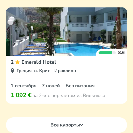
8.6
2
Emerald Hotel
Греция, о. Крит – Ираклион
1 сентября
7 ночей
Без питания
1 092 €
за 2-х с перелётом из Вильнюса
Все курорты