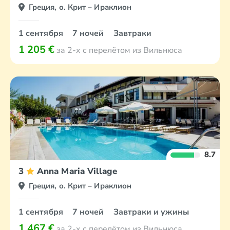
Греция, о. Крит – Ираклион
1 сентября
7 ночей
Завтраки
1 205 €
за 2-х с перелётом из Вильнюса
8.7
3
Anna Maria Village
Греция, о. Крит – Ираклион
1 сентября
7 ночей
Завтраки и ужины
1 467 €
за 2-х с перелётом из Вильнюса