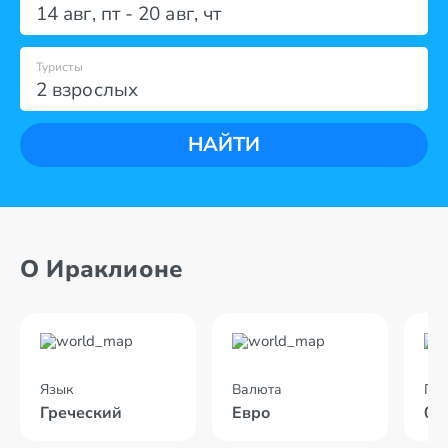
14 авг
,
пт
-
20 авг
,
чт
Туристы
2 взрослых
НАЙТИ
О Ираклионе
Язык
Валюта
По
Греческий
Евро
02