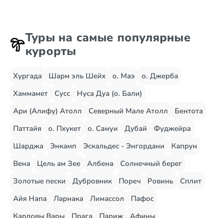
Туры на самые популярные
курорты
Хургада
Шарм эль Шейх
о. Маэ
о. Джерба
Хаммамет
Сусс
Нуса Дуа (о. Бали)
Ари (Алифу) Атолл
Северный Мале Атолл
Бентота
Паттайя
о. Пхукет
о. Самуи
Дубай
Фуджейра
Шарджа
Энкамп
Эскальдес - Энгордани
Капрун
Вена
Цель ам Зее
Албена
Солнечный берег
Золотые пески
Дубровник
Пореч
Ровинь
Сплит
Айя Напа
Ларнака
Лимассол
Пафос
Карловы Вары
Прага
Париж
Афины