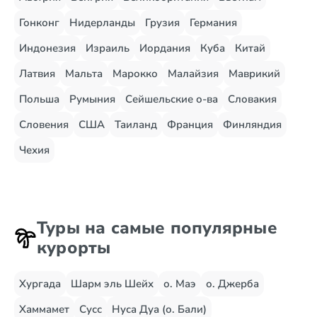
Гонконг
Нидерланды
Грузия
Германия
Индонезия
Израиль
Иордания
Куба
Китай
Латвия
Мальта
Марокко
Малайзия
Маврикий
Польша
Румыния
Сейшельские о-ва
Словакия
Словения
США
Таиланд
Франция
Финляндия
Чехия
Туры на самые популярные
курорты
Хургада
Шарм эль Шейх
о. Маэ
о. Джерба
Хаммамет
Сусс
Нуса Дуа (о. Бали)