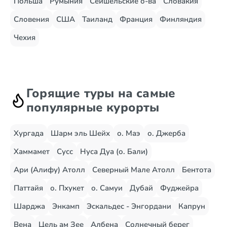
Польша
Румыния
Сейшельские о-ва
Словакия
Словения
США
Таиланд
Франция
Финляндия
Чехия
Горящие туры на самые
популярные курорты
Хургада
Шарм эль Шейх
о. Маэ
о. Джерба
Хаммамет
Сусс
Нуса Дуа (о. Бали)
Ари (Алифу) Атолл
Северный Мале Атолл
Бентота
Паттайя
о. Пхукет
о. Самуи
Дубай
Фуджейра
Шарджа
Энкамп
Эскальдес - Энгордани
Капрун
Вена
Цель ам Зее
Албена
Солнечный берег