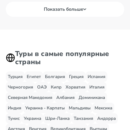
Показать больше
Туры в самые популярные
страны
Турция
Египет
Болгария
Греция
Испания
Черногория
ОАЭ
Кипр
Хорватия
Италия
Северная Македония
Албания
Доминикана
Индия
Украина - Карпаты
Мальдивы
Мексика
Тунис
Украина
Шри-Ланка
Танзания
Андорра
Австрия
Венгрия
Великобритания
Вьетнам