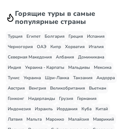
Горящие туры в самые
популярные страны
Турция
Египет
Болгария
Греция
Испания
Черногория
ОАЭ
Кипр
Хорватия
Италия
Северная Македония
Албания
Доминикана
Индия
Украина - Карпаты
Мальдивы
Мексика
Тунис
Украина
Шри-Ланка
Танзания
Андорра
Австрия
Венгрия
Великобритания
Вьетнам
Гонконг
Нидерланды
Грузия
Германия
Индонезия
Израиль
Иордания
Куба
Китай
Латвия
Мальта
Марокко
Малайзия
Маврикий