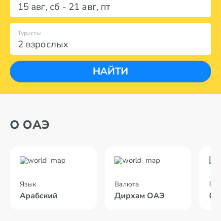
15 авг
,
сб
-
21 авг
,
пт
Туристы
2 взрослых
НАЙТИ
О ОАЭ
Язык
Валюта
По
Арабский
Дирхам ОАЭ
05