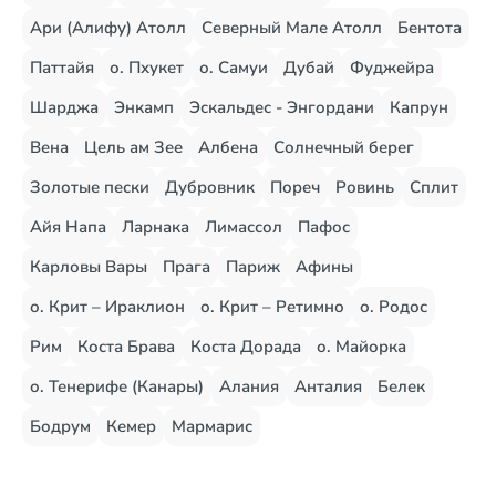
Ари (Алифу) Атолл
Северный Мале Атолл
Бентота
Паттайя
о. Пхукет
о. Самуи
Дубай
Фуджейра
Шарджа
Энкамп
Эскальдес - Энгордани
Капрун
Вена
Цель ам Зее
Албена
Солнечный берег
Золотые пески
Дубровник
Пореч
Ровинь
Сплит
Айя Напа
Ларнака
Лимассол
Пафос
Карловы Вары
Прага
Париж
Афины
о. Крит – Ираклион
о. Крит – Ретимно
о. Родос
Рим
Коста Брава
Коста Дорада
о. Майорка
о. Тенерифе (Канары)
Алания
Анталия
Белек
Бодрум
Кемер
Мармарис