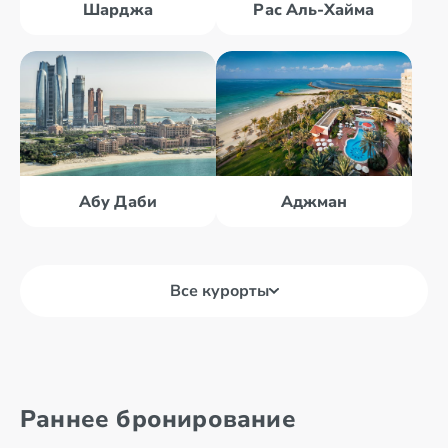
Шарджа
Рас Аль-Хайма
Абу Даби
Аджман
Все курорты
Абу Даби
Аль Айн
Раннее бронирование
Аджман
Дубай