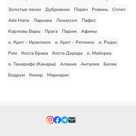
Золотые пески
Дубровник
Пореч
Ровинь
Сплит
Айя Напа
Ларнака
Лимассол
Пафос
Карловы Вары
Прага
Париж
Афины
о. Крит – Ираклион
о. Крит – Ретимно
о. Родос
Рим
Коста Брава
Коста Дорада
о. Майорка
о. Тенерифе (Канары)
Алания
Анталия
Белек
Бодрум
Кемер
Мармарис