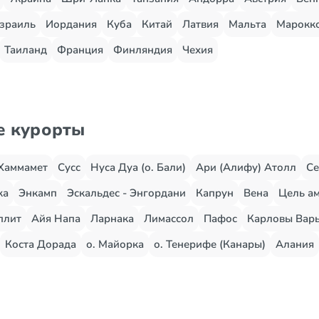
зраиль
Иордания
Куба
Китай
Латвия
Мальта
Марокк
Таиланд
Франция
Финляндия
Чехия
е курорты
Хаммамет
Сусс
Нуса Дуа (о. Бали)
Ари (Алифу) Атолл
Се
жа
Энкамп
Эскальдес - Энгордани
Капрун
Вена
Цель ам
плит
Айя Напа
Ларнака
Лимассол
Пафос
Карловы Вар
Коста Дорада
о. Майорка
о. Тенерифе (Канары)
Алания