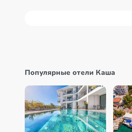
Алания
Белек
Анталия
Кемер
Популярные отели Каша