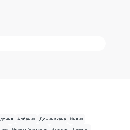
едония
Албания
Доминикана
Индия
грия
Великобритания
Вьетнам
Гонконг