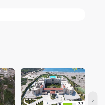
хие
7.7