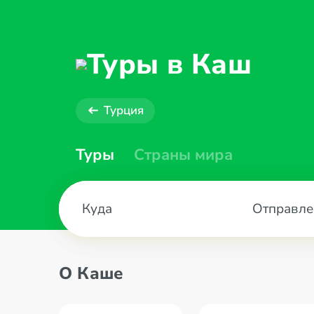
Туры в Каш
Турция
Туры
Страны мира
Отправле
О Каше