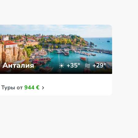
Анталия
Бе
+35°
+29°
Туры от
944 €
Туры