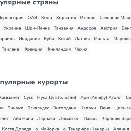
пулярные страны
Черногория
ОАЭ
Кипр
Хорватия
Италия
Северная Мак
Украина
Шри-Ланка
Танзания
Андорра
Австрия
Вен
зраиль
Иордания
Куба
Китай
Латвия
Мальта
Марокк
Таиланд
Франция
Финляндия
Чехия
опулярные курорты
Хаммамет
Сусс
Нуса Дуа (о. Бали)
Ари (Алифу) Атолл
Се
жа
Энкамп
Эскальдес - Энгордани
Капрун
Вена
Цель ам
плит
Айя Напа
Ларнака
Лимассол
Пафос
Карловы Вар
Коста Дорада
о. Майорка
о. Тенерифе (Канары)
Алания