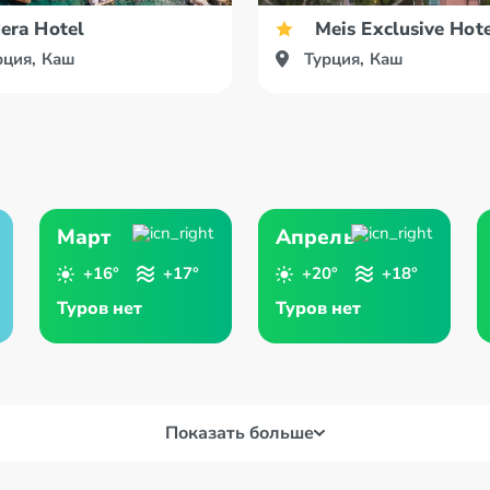
era Hotel
Meis Exclusive Hot
рция, Каш
Турция, Каш
Март
Апрель
+16°
+17°
+20°
+18°
Туров нет
Туров нет
Показать больше