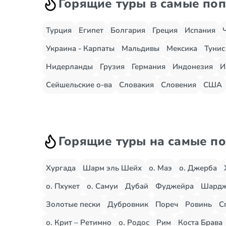
Горящие туры в самые по
Турция
Египет
Болгария
Греция
Испания
Украина - Карпаты
Мальдивы
Мексика
Тунис
Нидерланды
Грузия
Германия
Индонезия
И
Сейшельские о-ва
Словакия
Словения
США
Горящие туры на самые п
Хургада
Шарм эль Шейх
о. Маэ
о. Джерба
о. Пхукет
о. Самуи
Дубай
Фуджейра
Шард
Золотые пески
Дубровник
Пореч
Ровинь
С
о. Крит – Ретимно
о. Родос
Рим
Коста Брава