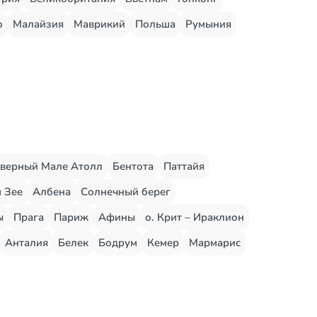
о
Малайзия
Маврикий
Польша
Румыния
верный Мале Атолл
Бентота
Паттайя
 Зее
Албена
Солнечный берег
ы
Прага
Париж
Афины
о. Крит – Ираклион
Анталия
Белек
Бодрум
Кемер
Мармарис