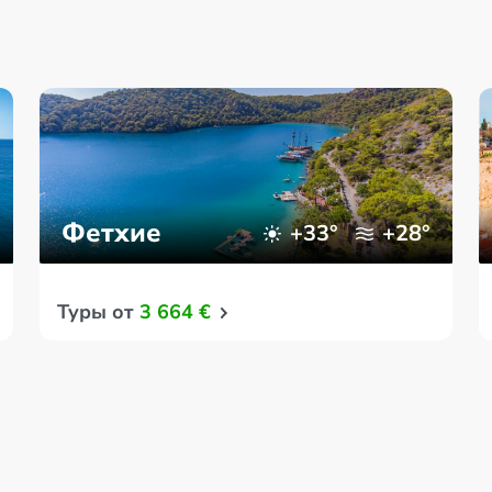
Фетхие
+33°
+28°
Туры от
3 664 €