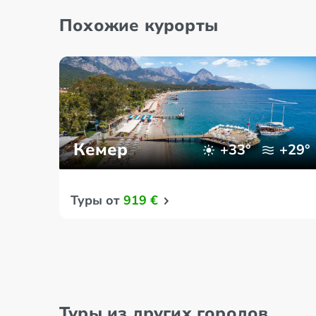
Похожие курорты
Кемер
+33°
+29°
Туры от
919 €
Туры из других городов