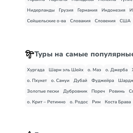
Нидерланды
Грузия
Германия
Индонезия
И
Сейшельские о-ва
Словакия
Словения
США
Туры на самые популярны
Хургада
Шарм эль Шейх
о. Маэ
о. Джерба
о. Пхукет
о. Самуи
Дубай
Фуджейра
Шард
Золотые пески
Дубровник
Пореч
Ровинь
С
о. Крит – Ретимно
о. Родос
Рим
Коста Брава