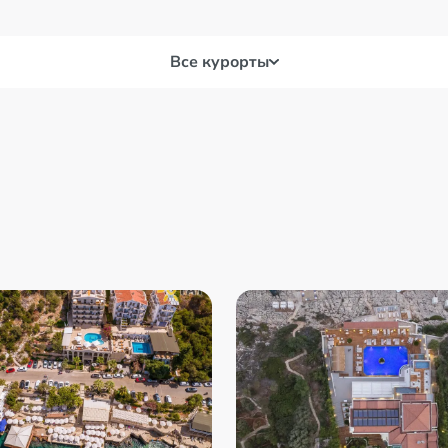
Все курорты
Мармарис
Фет
Сиде