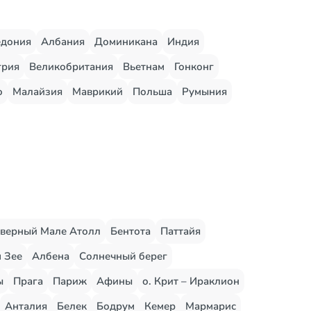
едония
Албания
Доминикана
Индия
грия
Великобритания
Вьетнам
Гонконг
о
Малайзия
Маврикий
Польша
Румыния
верный Мале Атолл
Бентота
Паттайя
 Зее
Албена
Солнечный берег
ы
Прага
Париж
Афины
о. Крит – Ираклион
Анталия
Белек
Бодрум
Кемер
Мармарис