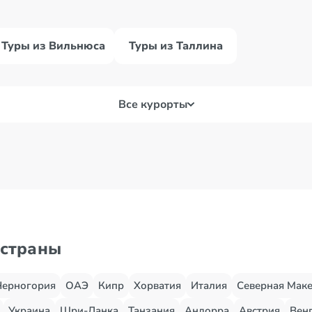
Туры из Вильнюса
Туры из Таллина
Все курорты
 страны
Черногория
ОАЭ
Кипр
Хорватия
Италия
Северная Мак
Украина
Шри-Ланка
Танзания
Андорра
Австрия
Вен