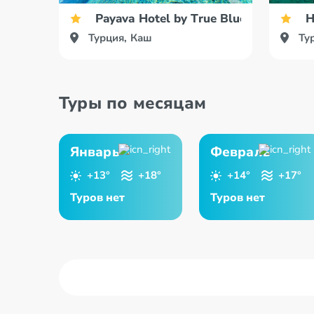
Payava Hotel by True Blue
H
Турция, Каш
Ту
Туры по месяцам
Январь
Февраль
+13°
+18°
+14°
+17°
Туров нет
Туров нет