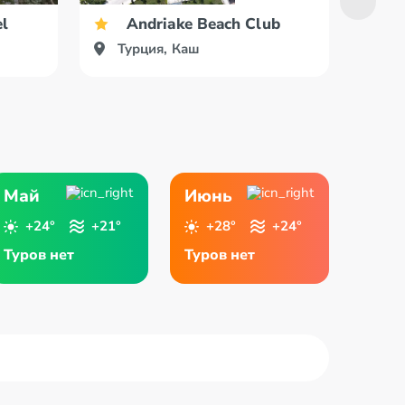
el
Andriake Beach Club
Турция, Каш
Ту
Май
Июнь
+24°
+21°
+28°
+24°
Туров нет
Туров нет