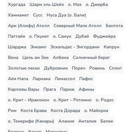
Хургада
Шарм эль Шейх
о. Маэ
о. Джерба
Хаммамет
Сусс
Нуса Дуа (о. Бали)
Ари (Алифу) Атолл
Северный Мале Атолл
Бентота
Паттайя
о. Пхукет
о. Самуи
Дубай
Фуджейра
Шарджа
Энкамп
Эскальдес - Энгордани
Капрун
Вена
Цель ам Зее
Албена
Солнечный берег
Золотые пески
Дубровник
Пореч
Ровинь
Сплит
Айя Напа
Ларнака
Лимассол
Пафос
Карловы Вары
Прага
Париж
Афины
о. Крит – Ираклион
о. Крит – Ретимно
о. Родос
Рим
Коста Брава
Коста Дорада
о. Майорка
о. Тенерифе (Канары)
Алания
Анталия
Белек
Бодрум
Кемер
Мармарис