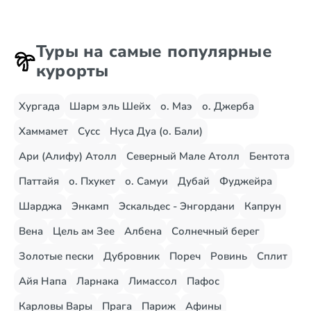
Туры на самые популярные
курорты
Хургада
Шарм эль Шейх
о. Маэ
о. Джерба
Хаммамет
Сусс
Нуса Дуа (о. Бали)
Ари (Алифу) Атолл
Северный Мале Атолл
Бентота
Паттайя
о. Пхукет
о. Самуи
Дубай
Фуджейра
Шарджа
Энкамп
Эскальдес - Энгордани
Капрун
Вена
Цель ам Зее
Албена
Солнечный берег
Золотые пески
Дубровник
Пореч
Ровинь
Сплит
Айя Напа
Ларнака
Лимассол
Пафос
Карловы Вары
Прага
Париж
Афины