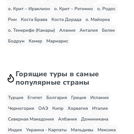
о. Крит – Ираклион
о. Крит – Ретимно
о. Родос
Рим
Коста Брава
Коста Дорада
о. Майорка
о. Тенерифе (Канары)
Алания
Анталия
Белек
Бодрум
Кемер
Мармарис
Горящие туры в самые
популярные страны
Турция
Египет
Болгария
Греция
Испания
Черногория
ОАЭ
Кипр
Хорватия
Италия
Северная Македония
Албания
Доминикана
Индия
Украина - Карпаты
Мальдивы
Мексика