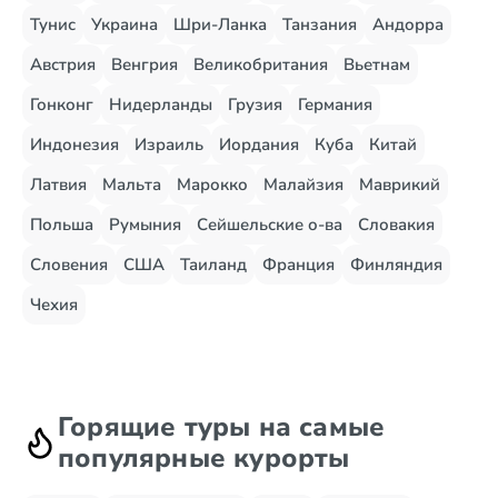
Тунис
Украина
Шри-Ланка
Танзания
Андорра
Австрия
Венгрия
Великобритания
Вьетнам
Гонконг
Нидерланды
Грузия
Германия
Индонезия
Израиль
Иордания
Куба
Китай
Латвия
Мальта
Марокко
Малайзия
Маврикий
Польша
Румыния
Сейшельские о-ва
Словакия
Словения
США
Таиланд
Франция
Финляндия
Чехия
Горящие туры на самые
популярные курорты