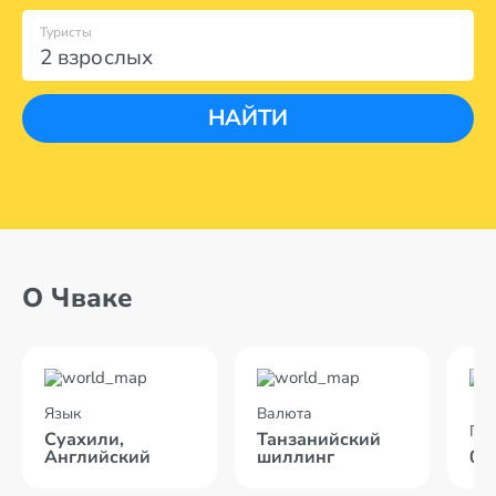
Туристы
2 взрослых
НАЙТИ
О Чваке
Язык
Валюта
По
Суахили,
Танзанийский
Английский
шиллинг
09