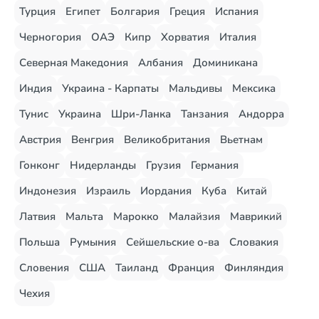
Турция
Египет
Болгария
Греция
Испания
Черногория
ОАЭ
Кипр
Хорватия
Италия
Северная Македония
Албания
Доминикана
Индия
Украина - Карпаты
Мальдивы
Мексика
Тунис
Украина
Шри-Ланка
Танзания
Андорра
Австрия
Венгрия
Великобритания
Вьетнам
Гонконг
Нидерланды
Грузия
Германия
Индонезия
Израиль
Иордания
Куба
Китай
Латвия
Мальта
Марокко
Малайзия
Маврикий
Польша
Румыния
Сейшельские о-ва
Словакия
Словения
США
Таиланд
Франция
Финляндия
Чехия