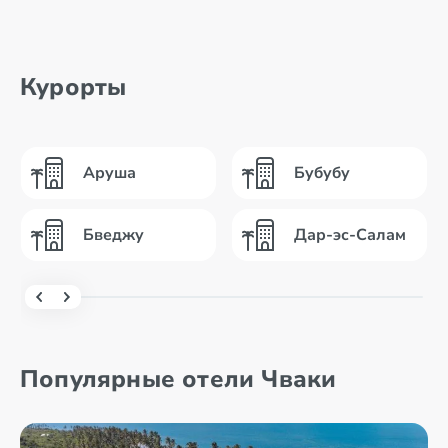
Курорты
Аруша
Бубубу
Бведжу
Дар-эс-Салам
Популярные отели Чваки