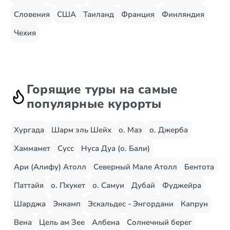
Словения
США
Таиланд
Франция
Финляндия
Чехия
Горящие туры на самые
популярные курорты
Хургада
Шарм эль Шейх
о. Маэ
о. Джерба
Хаммамет
Сусс
Нуса Дуа (о. Бали)
Ари (Алифу) Атолл
Северный Мале Атолл
Бентота
Паттайя
о. Пхукет
о. Самуи
Дубай
Фуджейра
Шарджа
Энкамп
Эскальдес - Энгордани
Капрун
Вена
Цель ам Зее
Албена
Солнечный берег