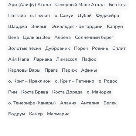
Ари (Алифу) Атолл
Северный Мале Атолл
Бентота
Паттайя
о. Пхукет
о. Самуи
Дубай
Фуджейра
Шарджа
Энкамп
Эскальдес - Энгордани
Капрун
Вена
Цель ам Зее
Албена
Солнечный берег
Золотые пески
Дубровник
Пореч
Ровинь
Сплит
Айя Напа
Ларнака
Лимассол
Пафос
Карловы Вары
Прага
Париж
Афины
о. Крит – Ираклион
о. Крит – Ретимно
о. Родос
Рим
Коста Брава
Коста Дорада
о. Майорка
о. Тенерифе (Канары)
Алания
Анталия
Белек
Бодрум
Кемер
Мармарис