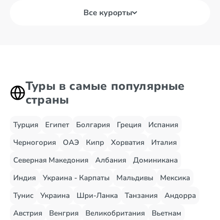
Все курорты
Туры в самые популярные
страны
Турция
Египет
Болгария
Греция
Испания
Черногория
ОАЭ
Кипр
Хорватия
Италия
Северная Македония
Албания
Доминикана
Индия
Украина - Карпаты
Мальдивы
Мексика
Тунис
Украина
Шри-Ланка
Танзания
Андорра
Австрия
Венгрия
Великобритания
Вьетнам