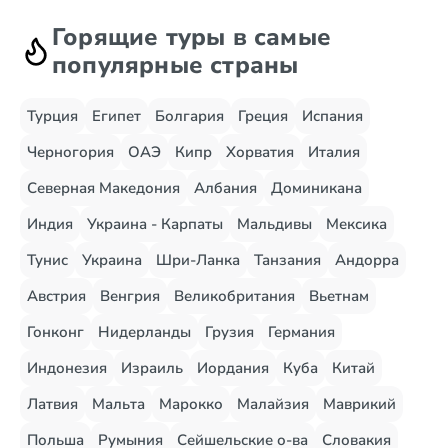
Горящие туры в самые
популярные страны
Турция
Египет
Болгария
Греция
Испания
Черногория
ОАЭ
Кипр
Хорватия
Италия
Северная Македония
Албания
Доминикана
Индия
Украина - Карпаты
Мальдивы
Мексика
Тунис
Украина
Шри-Ланка
Танзания
Андорра
Австрия
Венгрия
Великобритания
Вьетнам
Гонконг
Нидерланды
Грузия
Германия
Индонезия
Израиль
Иордания
Куба
Китай
Латвия
Мальта
Марокко
Малайзия
Маврикий
Польша
Румыния
Сейшельские о-ва
Словакия