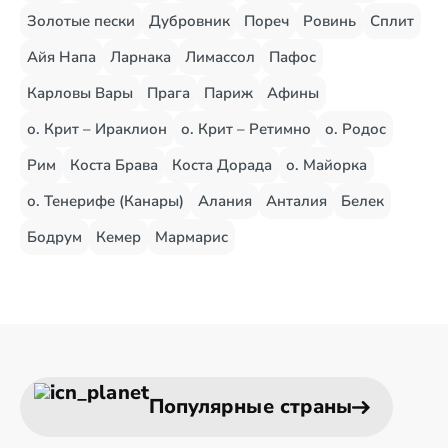
Золотые пески
Дубровник
Пореч
Ровинь
Сплит
Айя Напа
Ларнака
Лимассол
Пафос
Карловы Вары
Прага
Париж
Афины
о. Крит – Ираклион
о. Крит – Ретимно
о. Родос
Рим
Коста Брава
Коста Дорада
о. Майорка
о. Тенерифе (Канары)
Алания
Анталия
Белек
Бодрум
Кемер
Мармарис
Популярные страны