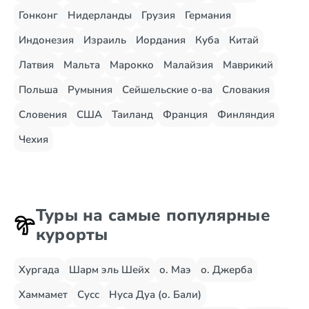
Гонконг
Нидерланды
Грузия
Германия
Индонезия
Израиль
Иордания
Куба
Китай
Латвия
Мальта
Марокко
Малайзия
Маврикий
Польша
Румыния
Сейшельские о-ва
Словакия
Словения
США
Таиланд
Франция
Финляндия
Чехия
Туры на самые популярные
курорты
Хургада
Шарм эль Шейх
о. Маэ
о. Джерба
Хаммамет
Сусс
Нуса Дуа (о. Бали)