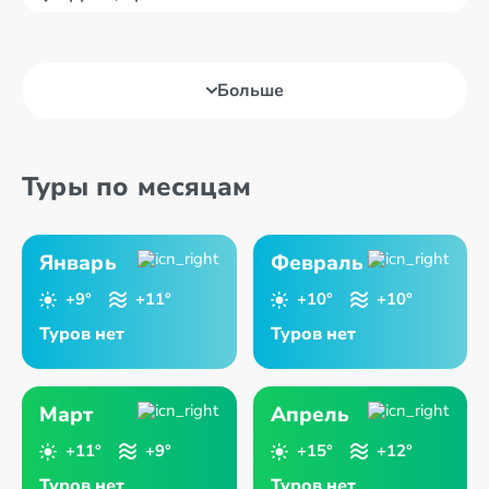
Больше
Туры по месяцам
Январь
Февраль
+9°
+11°
+10°
+10°
Туров нет
Туров нет
Март
Апрель
+11°
+9°
+15°
+12°
Туров нет
Туров нет