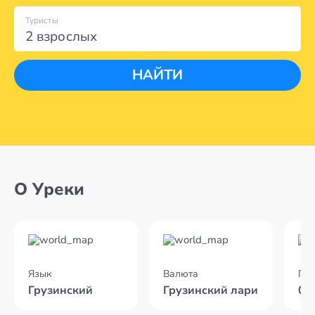
Туристы
2 взрослых
НАЙТИ
О Уреки
Язык
Валюта
По
Грузинский
Грузинский лари
02