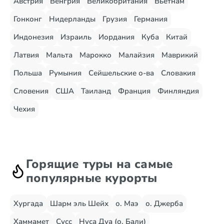
Австрия
Венгрия
Великобритания
Вьетнам
Гонконг
Нидерланды
Грузия
Германия
Индонезия
Израиль
Иордания
Куба
Китай
Латвия
Мальта
Марокко
Малайзия
Маврикий
Польша
Румыния
Сейшельские о-ва
Словакия
Словения
США
Таиланд
Франция
Финляндия
Чехия
Горящие туры на самые
популярные курорты
Хургада
Шарм эль Шейх
о. Маэ
о. Джерба
Хаммамет
Сусс
Нуса Дуа (о. Бали)