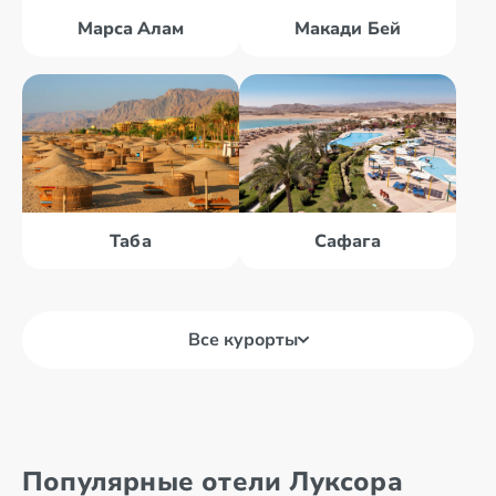
Марса Алам
Макади Бей
Таба
Сафага
Все курорты
Дахаб
Нувейба
Популярные отели Луксора
Мерса-Матрух
Таба