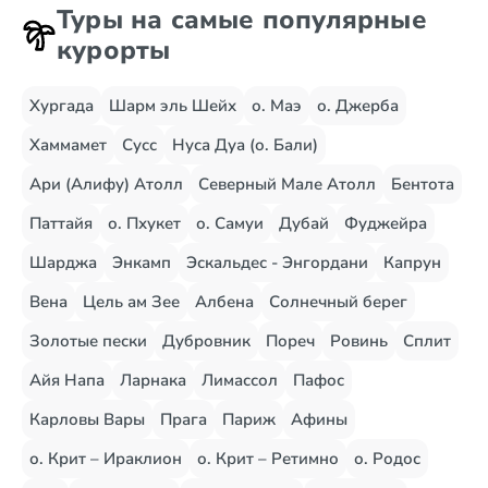
Туры на самые популярные
курорты
Хургада
Шарм эль Шейх
о. Маэ
о. Джерба
Хаммамет
Сусс
Нуса Дуа (о. Бали)
Ари (Алифу) Атолл
Северный Мале Атолл
Бентота
Паттайя
о. Пхукет
о. Самуи
Дубай
Фуджейра
Шарджа
Энкамп
Эскальдес - Энгордани
Капрун
Вена
Цель ам Зее
Албена
Солнечный берег
Золотые пески
Дубровник
Пореч
Ровинь
Сплит
Айя Напа
Ларнака
Лимассол
Пафос
Карловы Вары
Прага
Париж
Афины
о. Крит – Ираклион
о. Крит – Ретимно
о. Родос