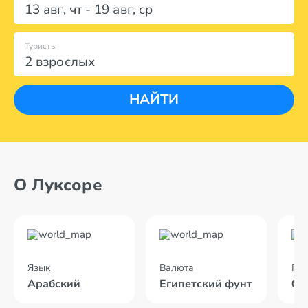
13 авг
,
чт
-
19 авг
,
ср
Туристы
2 взрослых
НАЙТИ
О Луксоре
Язык
Валюта
По
Арабский
Египетский фунт
04