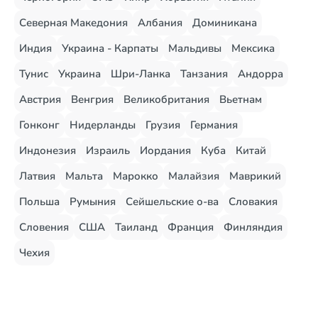
Северная Македония
Албания
Доминикана
Индия
Украина - Карпаты
Мальдивы
Мексика
Тунис
Украина
Шри-Ланка
Танзания
Андорра
Австрия
Венгрия
Великобритания
Вьетнам
Гонконг
Нидерланды
Грузия
Германия
Индонезия
Израиль
Иордания
Куба
Китай
Латвия
Мальта
Марокко
Малайзия
Маврикий
Польша
Румыния
Сейшельские о-ва
Словакия
Словения
США
Таиланд
Франция
Финляндия
Чехия