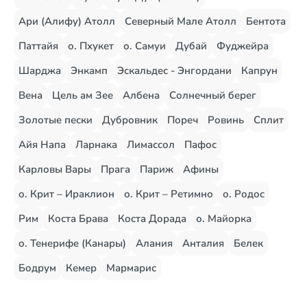
Ари (Алифу) Атолл
Северный Мале Атолл
Бентота
Паттайя
о. Пхукет
о. Самуи
Дубай
Фуджейра
Шарджа
Энкамп
Эскальдес - Энгордани
Капрун
Вена
Цель ам Зее
Албена
Солнечный берег
Золотые пески
Дубровник
Пореч
Ровинь
Сплит
Айя Напа
Ларнака
Лимассол
Пафос
Карловы Вары
Прага
Париж
Афины
о. Крит – Ираклион
о. Крит – Ретимно
о. Родос
Рим
Коста Брава
Коста Дорада
о. Майорка
о. Тенерифе (Канары)
Алания
Анталия
Белек
Бодрум
Кемер
Мармарис