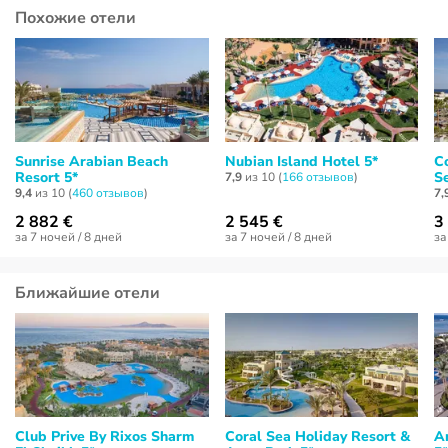
Похожие отели
Sunrise Arabian Beach
Nubian Island Hotel 5*
Co
Resort 5*
Se
7,9
из 10 (
166 отзывов
)
9,4
из 10 (
460 отзывов
)
7,
2 882 €
2 545 €
3
за 7 ночей / 8 дней
за 7 ночей / 8 дней
за
Ближайшие отели
Club Prive By Rixos Sharm
Coral Sea Holiday Resort &
A