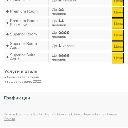
До
человек
Цена
До
Premium Room
Цена
человек
Premium Room
До
Цена
Sea View
человек
До
Superior Room
Цена
человек
Superior Room
До
человек
Цена
Aqua
Superior Suite
До
Цена
Aqua
человек
Услуги в отеле
большая територия
год реновации: 2022
График цен
Туры в Шарм эль Шейх
Отели Шарм эль Шейха
Туры в Египет
Отели
Египта