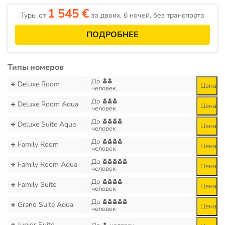
1 545 €
Туры от
за двоих, 6 ночей, без транспорта
ПОДРОБНЕЕ
Типы номеров
До
Deluxe Room
Цена
человек
До
Deluxe Room Aqua
Цена
человек
До
Deluxe Suite Aqua
Цена
человек
До
Family Room
Цена
человек
До
Family Room Aqua
Цена
человек
До
Family Suite
Цена
человек
До
Grand Suite Aqua
Цена
человек
Junior Suite