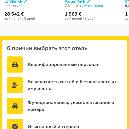
El Sheikh 5*
Aqua Park 5*
5*
нет отзывов
7,8
из 10 (
146 отзывов
)
5,
28 542 €
1 969 €
1
за 7 ночей / 8 дней
за 7 ночей / 8 дней
за
6 причин выбрать этот отель
Квалифицированный персонал
Безопасность гостей и безопасность их
имущества
Функциональные, укомплектованные
номера
Изысканный интерьер