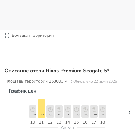
Большая территория
Описание отеля Rixos Premium Seagate 5*
Площадь территории
253000 м²
// Обновлено 22 июня 2026
График цен
пн
вт
ср
чт
пт
сб
вс
пн
вт
10
11
12
13
14
15
16
17
18
Август