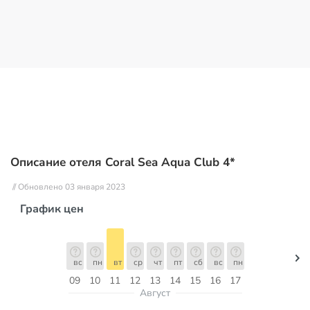
Описание отеля Coral Sea Aqua Club 4*
// Обновлено 03 января 2023
График цен
вс
пн
вт
ср
чт
пт
сб
вс
пн
09
10
11
12
13
14
15
16
17
Август