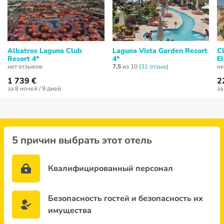
Albatros Laguna Club
Laguna Vista Garden Resort
C
Resort 4*
4*
El
нет отзывов
7,5
из 10 (
31 отзыв
)
не
1 739 €
2
за 8 ночей / 9 дней
за
5 причин выбрать этот отель
Квалифицированный персонал
Безопасность гостей и безопасность их
имущества