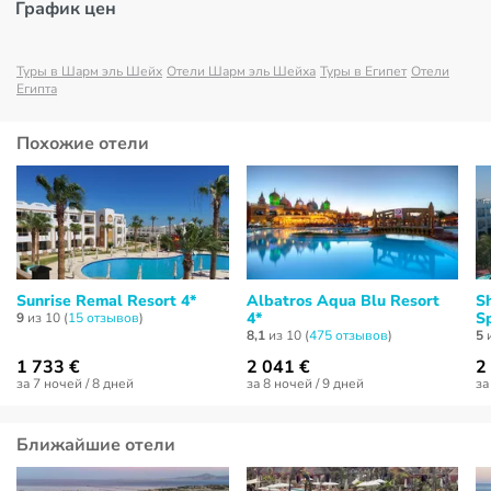
График цен
Туры в Шарм эль Шейх
Отели Шарм эль Шейха
Туры в Египет
Отели
Египта
Похожие отели
Sunrise Remal Resort 4*
Albatros Aqua Blu Resort
S
4*
S
9
из 10 (
15 отзывов
)
8,1
из 10 (
475 отзывов
)
5
и
1 733 €
2 041 €
2
за 7 ночей / 8 дней
за 8 ночей / 9 дней
за
Ближайшие отели