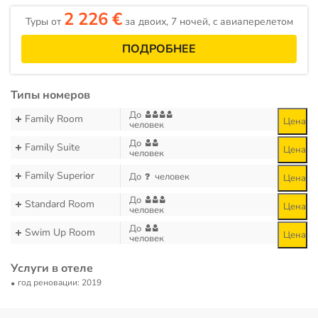
2 226 €
Туры от
за двоих, 7 ночей, c авиаперелетом
ПОДРОБНЕЕ
Типы номеров
До
Family Room
Цена
человек
До
Family Suite
Цена
человек
Family Superior
До
человек
Цена
До
Standard Room
Цена
человек
До
Swim Up Room
Цена
человек
Услуги в отеле
год реновации: 2019