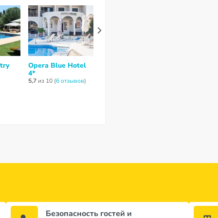
try
Opera Blue Hotel
Sirena Beach 3*
Angela Gouvi
4*
нет отзывов
нет отзывов
5,7
из 10 (
6 отзывов
)
Безопасность гостей и