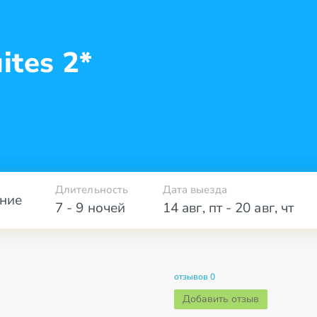
ites 2*
Длительность
Дата выезда
ние
7 - 9 ночей
14 авг
,
пт
-
20 авг
,
чт
отзывов 0
Добавить отзыв