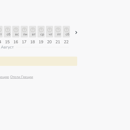
т
сб
вс
пн
вт
ср
чт
пт
сб
сб
вс
пн
вт
ср
чт
4
15
16
17
18
19
20
21
22
08
09
10
11
12
13
Август
рецию
Отели Греции