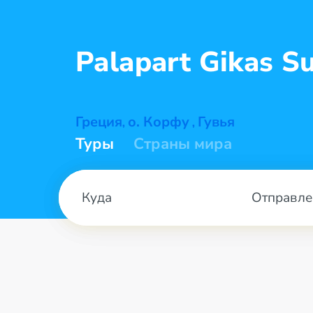
Palapart Gikas
Su
Греция
о. Корфу
Гувья
,
,
Туры
Страны мира
Отправле