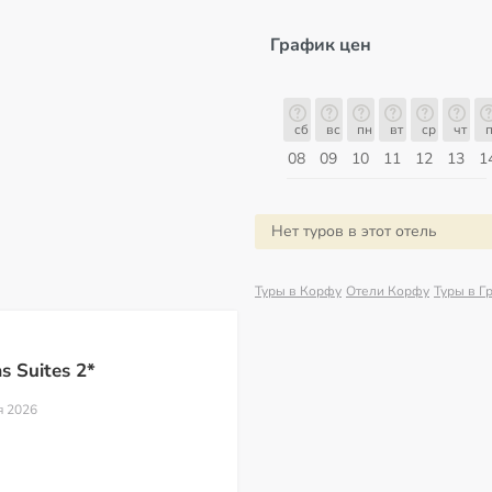
График цен
сб
вс
пн
вт
ср
чт
пт
сб
сб
вс
пн
вт
ср
чт
п
15
16
17
18
19
20
21
22
08
09
10
11
12
13
1
Август
Нет туров в этот отель
Туры в Корфу
Отели Корфу
Туры в Г
s Suites 2*
я 2026