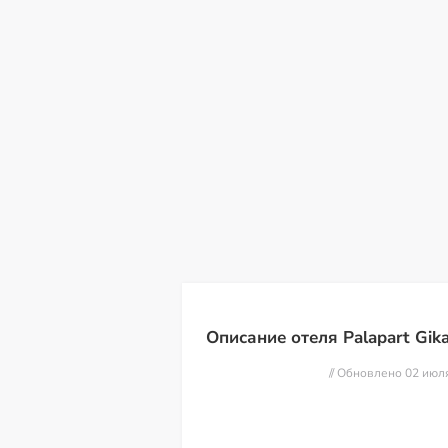
сб
вс
пн
вт
ср
чт
пт
08
09
10
11
12
13
14
Описание отеля Palapart Gika
// Обновлено 02 июл