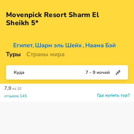
Movenpick Resort Sharm El
Sheikh 5*
Египет
Шарм эль Шейх
Наама Бэй
,
,
Туры
Страны мира
Куда
7
-
9
ночей
7,9
из 10
Где купить тур?
отзывов 145