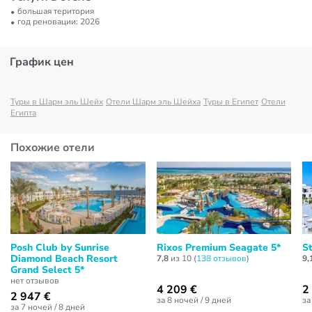
большая територия
год реновации: 2026
График цен
Туры в Шарм эль Шейх
Отели Шарм эль Шейха
Туры в Египет
Отели
Египта
Похожие отели
Posh Club by Sunrise
Rixos Premium Seagate 5*
S
Diamond Beach Resort
7,8
из 10 (
138 отзывов
)
9,
Grand Select 5*
нет отзывов
4 209 €
2
2 947 €
за 8 ночей / 9 дней
за
за 7 ночей / 8 дней