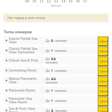
09
10
11
12
13
14
15
16
17
Август
Нет туров в этот отель
Типы номеров
Classic Partial Sea
До
человек
Цена
View
Classic Partial Sea
До
человек
Цена
View Connected
До
Classic Sea & Pool
Цена
человек
Connecting Room
До
человек
Цена
Deluxe Panoramic
До
Цена
View
человек
Panoramic Room
До
человек
Цена
Panoramic Sea
До
человек
Цена
View Room
Sea & Pool View
До
человек
Цена