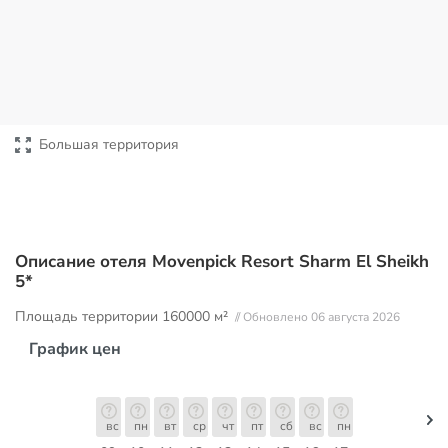
Большая территория
Описание отеля Movenpick Resort Sharm El Sheikh
5*
Площадь территории
160000 м²
// Обновлено 06 августа 2026
График цен
вс
пн
вт
ср
чт
пт
сб
вс
пн