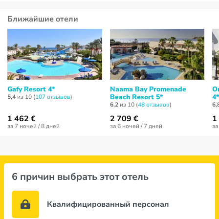
Ближайшие отели
Gafy Resort 4*
Naama Bay Promenade
Or
Beach Resort 5*
4*
5,4
из 10 (
107 отзывов
)
6,2
из 10 (
48 отзывов
)
6,
1 462 €
2 709 €
1
за 7 ночей / 8 дней
за 6 ночей / 7 дней
за
6 причин выбрать этот отель
Квалифицированный персонал