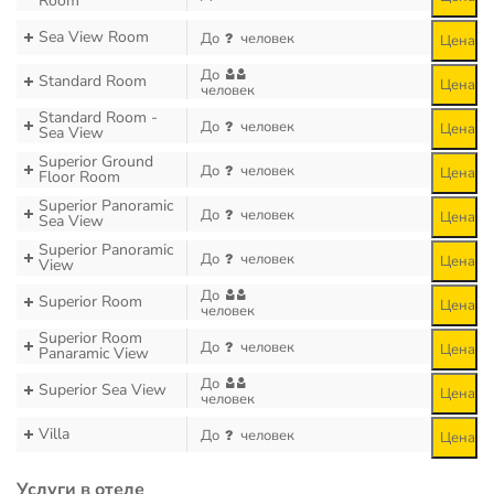
Room
Sea View Room
До
человек
Цена
До
Standard Room
Цена
человек
Standard Room -
До
человек
Цена
Sea View
Superior Ground
До
человек
Цена
Floor Room
Superior Panoramic
До
человек
Цена
Sea View
Superior Panoramic
До
человек
Цена
View
До
Superior Room
Цена
человек
Superior Room
До
человек
Цена
Panaramic View
До
Superior Sea View
Цена
человек
Villa
До
человек
Цена
Услуги в отеле