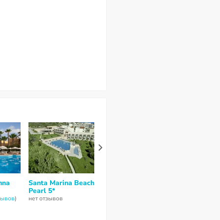
mna
Santa Marina Beach
Mythos Palace
Ikos Kissamo
Pearl 5*
Resort & Spa 5*
нет отзывов
зывов
)
нет отзывов
7,3
из 10 (
21 отзыв
)