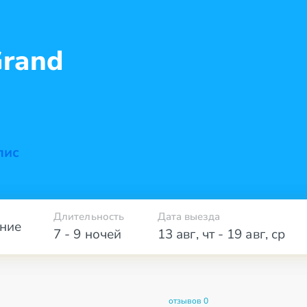
Grand
лис
Длительность
Дата выезда
ние
7 - 9 ночей
13 авг
,
чт
-
19 авг
,
ср
отзывов 0