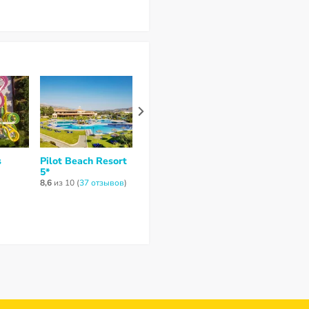
s
Pilot Beach Resort
Mythos Palace
Mare Monte 
5*
Resort & Spa 5*
Hotel 4*
8,6
из 10 (
37 отзывов
)
7,3
из 10 (
21 отзыв
)
8
из 10 (
1 отзы