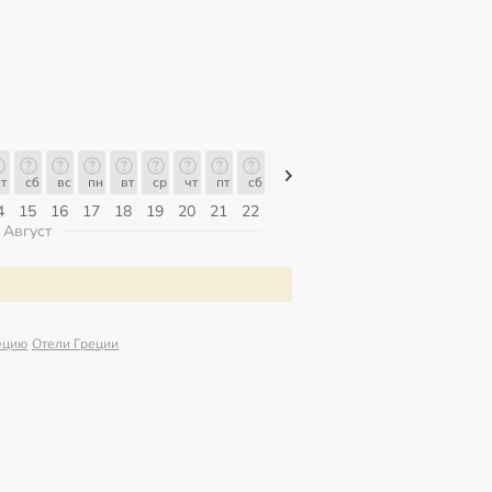
т
сб
вс
пн
вт
ср
чт
пт
сб
сб
вс
пн
вт
ср
чт
4
15
16
17
18
19
20
21
22
08
09
10
11
12
13
Август
ецию
Отели Греции