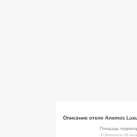
сб
вс
пн
вт
ср
чт
пт
08
09
10
11
12
13
14
Описание отеля Anemos Luxu
Площадь террит
// Обновлено 06 янв