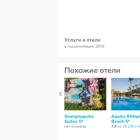
Услуги в отеле
год реновации: 2016
Похожие отели
Georgioupolis
Aquila Rithy
Suites 5*
Beach 5*
нет отзывов
7,9
из 10 (
29 от