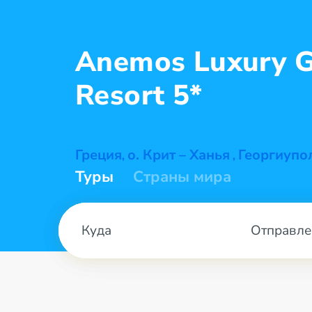
Anemos Luxury 
Resort 5*
Греция
о. Крит – Ханья
Георгиупо
,
,
Туры
Страны мира
Отправле