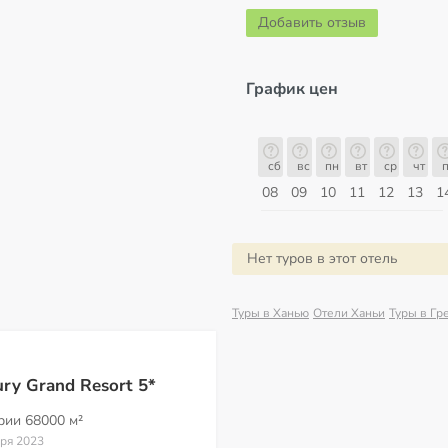
Добавить отзыв
График цен
сб
вс
пн
вт
ср
чт
пт
сб
сб
вс
пн
вт
ср
чт
п
15
16
17
18
19
20
21
22
08
09
10
11
12
13
1
Август
Нет туров в этот отель
Туры в Ханью
Отели Ханьи
Туры в Гр
ry Grand Resort 5*
ории
68000 м²
аря 2023