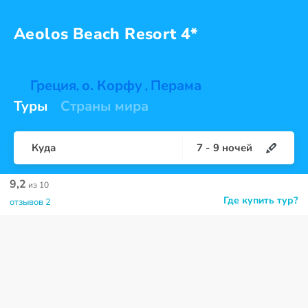
Aeolos Beach
Resort 4*
Греция
о. Корфу
Перама
,
,
Туры
Страны мира
Куда
7
-
9
ночей
9,2
из 10
Где купить тур?
отзывов 2