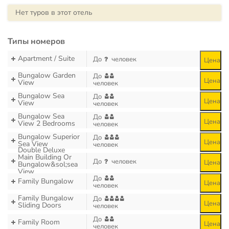
Нет туров в этот отель
Типы номеров
Apartment / Suite
До
человек
Цена
Bungalow Garden
До
Цена
View
человек
Bungalow Sea
До
Цена
View
человек
Bungalow Sea
До
Цена
View 2 Bedrooms
человек
Bungalow Superior
До
Цена
Sea View
человек
Double Deluxe
Main Building Or
До
человек
Цена
Bungalow&sol;sea
View
До
Family Bungalow
Цена
человек
Family Bungalow
До
Цена
Sliding Doors
человек
До
Family Room
Цена
человек