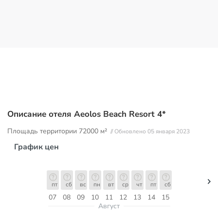
Описание отеля Aeolos Beach Resort 4*
Площадь территории
72000 м²
// Обновлено 05 января 2023
График цен
пт
сб
вс
пн
вт
ср
чт
пт
сб
07
08
09
10
11
12
13
14
15
Август