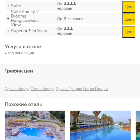
До
Suite
Цена
человек
Suite Family 2
Brooms
До
человек
Цена
Bungalow/sea
View
До
Superior Sea View
Цена
человек
Услуги в отеле
год реновации
График цен
Туры в Корфу
Отели Корфу
Туры в Грецию
Отели Греции
Похожие отели