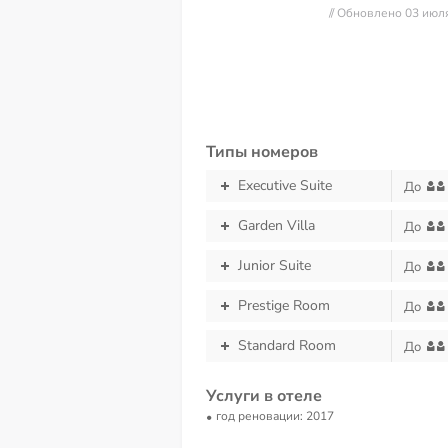
// Обновлено 03 июл
Типы номеров
Executive Suite
До
Garden Villa
До
Junior Suite
До
Prestige Room
До
Standard Room
До
Услуги в отеле
год реновации: 2017