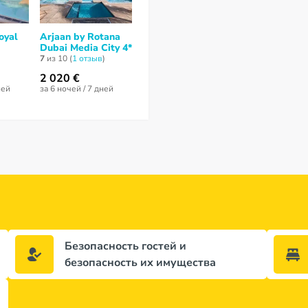
oyal
Arjaan by Rotana
Avani Palm View
Radisson Blu
Dubai Media City 4*
Dubai Hotel &
Dubai Media 
Suites 5*
7
из 10 (
1 отзыв
)
10
из 10 (
1 отз
5
из 10 (
2 отзывa
)
2 020 €
2 531 €
ней
за 6 ночей / 7 дней
за 7 ночей / 8 дней
Безопасность гостей и
безопасность их имущества