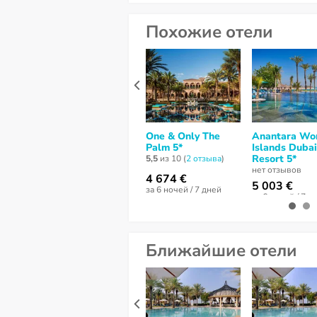
Похожие отели
One & Only The
Anantara Wo
Palm 5*
Islands Dubai
Resort 5*
5,5
из 10 (
2 отзывa
)
нет отзывов
4 674 €
5 003 €
за 6 ночей / 7 дней
за 6 ночей / 7 д
Ближайшие отели