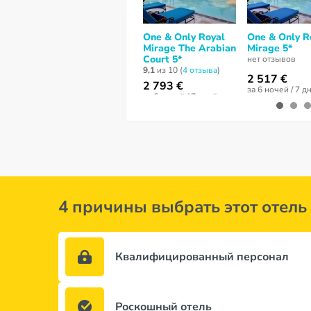
One & Only Royal
One & Only R
Mirage The Arabian
Mirage 5*
Court 5*
нет отзывов
9,1
из 10 (
4 отзывa
)
2 517 €
2 793 €
за 6 ночей / 7 д
за 6 ночей / 7 дней
4 причины выбрать этот отель
Квалифицированный персонал
Роскошный отель