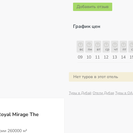
Добавить отзыв
График цен
б
вс
пн
вт
ср
чт
пт
сб
вс
вс
пн
вт
ср
чт
пт
с
16
17
18
19
20
21
22
23
09
10
11
12
13
14
1
Август
Нет туров в этот отель
Туры в Дубай
Отели Дубая
Туры в О
oyal Mirage The
ории
260000 м²