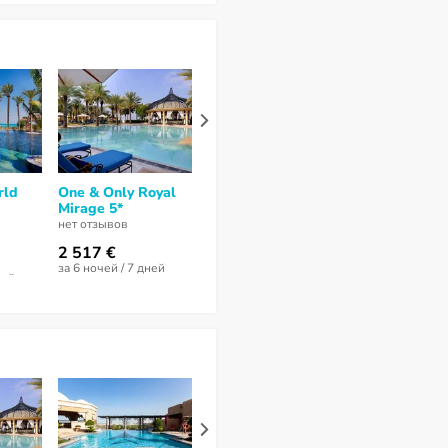
rld
One & Only Royal
Atlantis The Royal
Atlantis The
Mirage 5*
5*
5*
нет отзывов
нет отзывов
8,5
из 10 (
49 от
2 517 €
6 430 €
за 6 ночей / 7 дней
за 6 ночей / 7 
ней