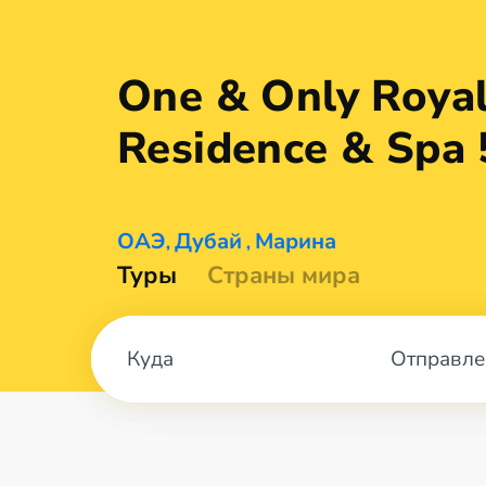
One & Only Royal
Residence &
Spa 
ОАЭ
Дубай
Марина
,
,
Туры
Страны мира
Отправле