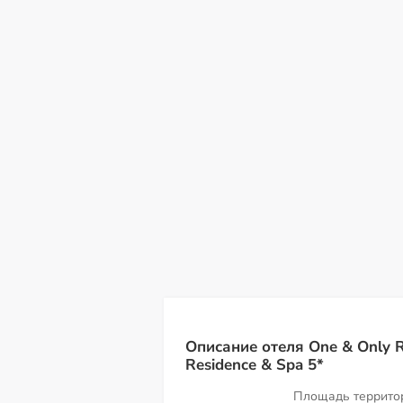
вс
пн
вт
ср
чт
пт
с
09
10
11
12
13
14
15
Описание отеля One & Only R
Residence & Spa 5*
Площадь террит