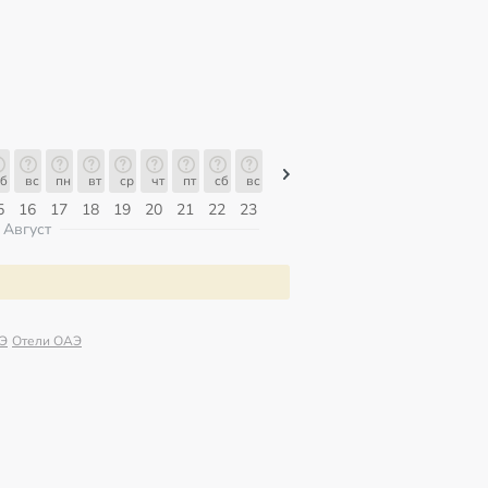
б
вс
пн
вт
ср
чт
пт
сб
вс
вс
пн
вт
ср
чт
пт
5
16
17
18
19
20
21
22
23
09
10
11
12
13
14
Август
АЭ
Отели ОАЭ