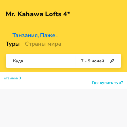
Mr. Kahawa
Lofts 4*
Танзания
Паже
,
,
Туры
Страны мира
Куда
7
-
9
ночей
отзывов 0
Где купить тур?