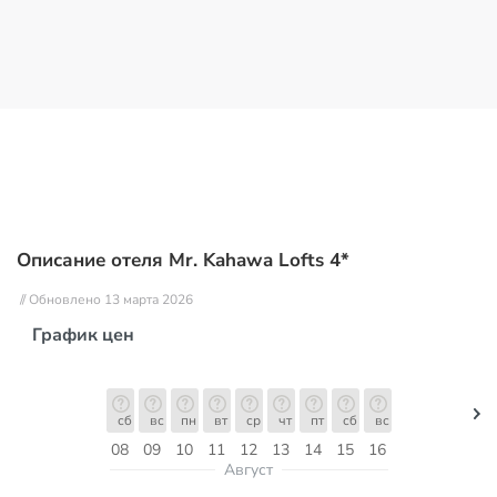
Описание отеля Mr. Kahawa Lofts 4*
// Обновлено 13 марта 2026
График цен
сб
вс
пн
вт
ср
чт
пт
сб
вс
08
09
10
11
12
13
14
15
16
Август