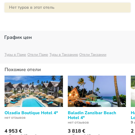
Нет туров в этот отель
График цен
Туры в Паже
Отели Паже
Туры в Танзанию
Отели Танзании
Похожие отели
Olzadia Boutique Hotel 4*
Baladin Zanzibar Beach
H
Hotel 4*
L
нет отзывов
нет отзывов
9
и
4 953 €
3 818 €
2