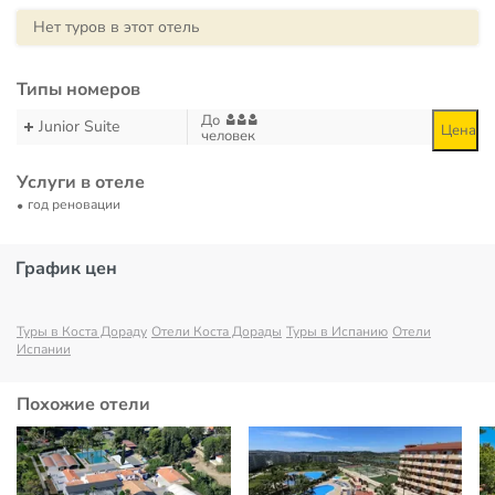
Нет туров в этот отель
Типы номеров
До
Junior Suite
Цена
человек
Услуги в отеле
год реновации
График цен
Туры в Коста Дораду
Отели Коста Дорады
Туры в Испанию
Отели
Испании
Похожие отели