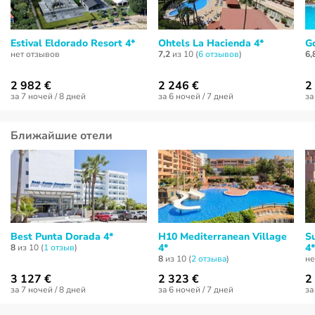
Estival Eldorado Resort 4*
Ohtels La Hacienda 4*
G
нет отзывов
7,2
из 10 (
6 отзывов
)
6,
2 982 €
2 246 €
2
за 7 ночей / 8 дней
за 6 ночей / 7 дней
за
Ближайшие отели
Best Punta Dorada 4*
H10 Mediterranean Village
S
4*
4*
8
из 10 (
1 отзыв
)
8
из 10 (
2 отзывa
)
не
3 127 €
2 323 €
2
за 7 ночей / 8 дней
за 6 ночей / 7 дней
за