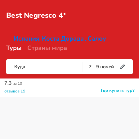
Best
Negresco 4*
Испания
Коста Дорада
Салоу
,
,
Туры
Страны мира
Куда
7
-
9
ночей
7,3
из 10
Где купить тур?
отзывов 19