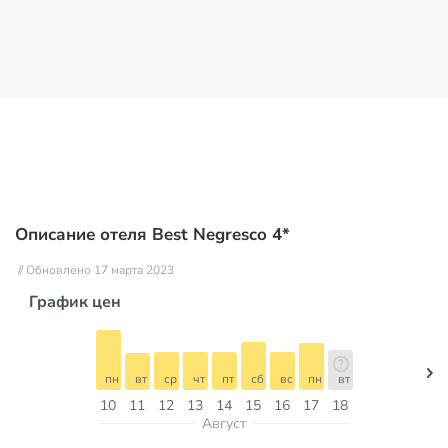
Описание отеля Best Negresco 4*
// Обновлено 17 марта 2023
График цен
пн
вт
ср
чт
пт
сб
вс
пн
вт
10
11
12
13
14
15
16
17
18
Август