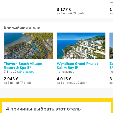
не
3 177 €
1
за 8 ночей / 9 дней
за
Ближайшие отели
Thavorn Beach Village
Wyndham Grand Phuket
Z
Resort & Spa 5*
Kalim Bay 5*
5*
7,4
из 10 (
39 отзывов
)
нет отзывов
не
2 943 €
4 015 €
3
за 6 ночей / 7 дней
за 11 ночей / 12 дней
за
4 причины выбрать этот отель