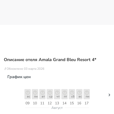
Описание отеля Amala Grand Bleu Resort 4*
// Обновлено 03 марта 2026
График цен
вс
пн
вт
ср
чт
пт
сб
вс
пн
09
10
11
12
13
14
15
16
17
Август