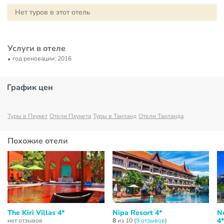
Нет туров в этот отель
Услуги в отеле
год реновации: 2016
График цен
Туры в Пхукет
Отели Пхукета
Туры в Таиланд
Отели Таиланда
Похожие отели
The Kiri Villas 4*
Nipa Resort 4*
N
4*
нет отзывов
8
из 10 (
9 отзывов
)