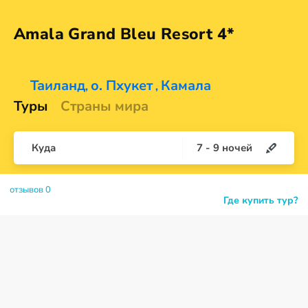
Amala Grand Bleu
Resort 4*
Таиланд
о. Пхукет
Камала
,
,
Туры
Страны мира
Куда
7
-
9
ночей
отзывов 0
Где купить тур?