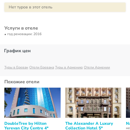
Нет туров в этот отель
Услуги в отеле
год реновации: 2016
График цен
Туры в Ереван
Отели Еревана
Туры в Армению
Отели Армении
Похожие отели
DoubleTree by Hilton
The Alexander A Luxury
Na
Yerevan City Centre 4*
Collection Hotel 5*
не