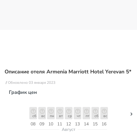
Описание отеля Armenia Marriott Hotel Yerevan 5*
// Обновлено 03 января 2023
График цен
сб
вс
пн
вт
ср
чт
пт
сб
вс
08
09
10
11
12
13
14
15
16
Август