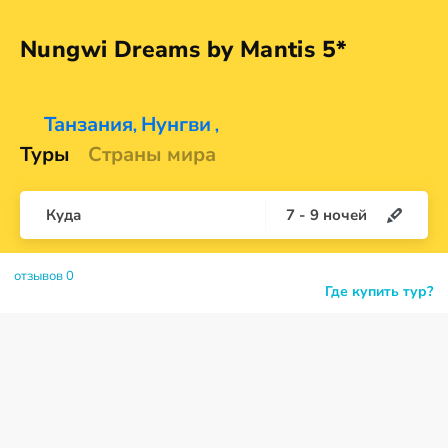
Nungwi Dreams by
Mantis 5*
Танзания
Нунгви
,
,
Туры
Страны мира
Куда
7
-
9
ночей
отзывов 0
Где купить тур?