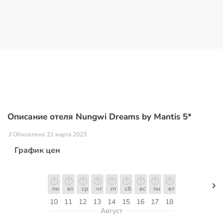
Описание отеля Nungwi Dreams by Mantis 5*
// Обновлено 21 марта 2023
График цен
пн
вт
ср
чт
пт
сб
вс
пн
вт
10
11
12
13
14
15
16
17
18
Август