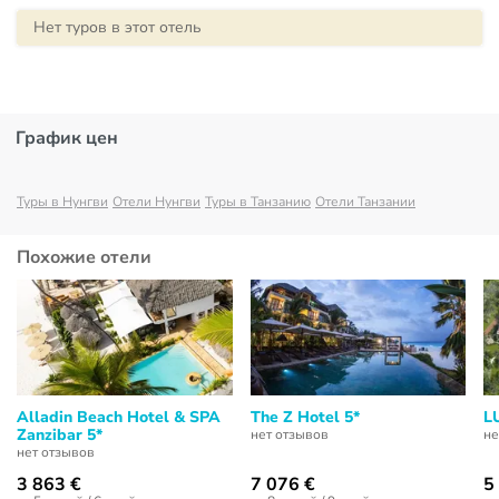
Нет туров в этот отель
График цен
Туры в Нунгви
Отели Нунгви
Туры в Танзанию
Отели Танзании
Похожие отели
Alladin Beach Hotel & SPA
The Z Hotel 5*
LU
Zanzibar 5*
нет отзывов
не
нет отзывов
3 863 €
7 076 €
5