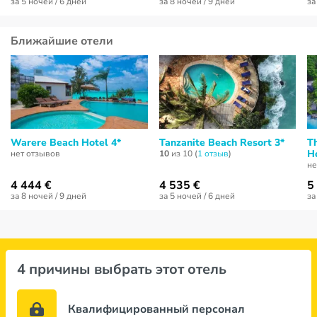
за 5 ночей / 6 дней
за 8 ночей / 9 дней
за
Ближайшие отели
Warere Beach Hotel 4*
Tanzanite Beach Resort 3*
T
Ho
нет отзывов
10
из 10 (
1 отзыв
)
не
4 444 €
4 535 €
5
за 8 ночей / 9 дней
за 5 ночей / 6 дней
за
4 причины выбрать этот отель
Квалифицированный персонал