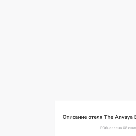
пн
вт
ср
чт
пт
сб
в
10
11
12
13
14
15
16
Описание отеля The Anvaya B
// Обновлено 08 июл