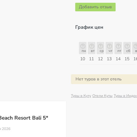
Добавить отзыв
График цен
с
пн
вт
ср
чт
пт
сб
вс
пн
пн
вт
ср
чт
пт
сб
в
17
18
19
20
21
22
23
24
10
11
12
13
14
15
1
Август
Нет туров в этот отель
Туры в Куту
Отели Куты
Туры в Индо
each Resort Bali 5*
я 2026