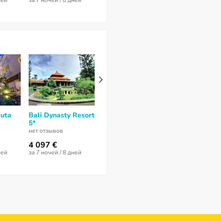
ней
за 7 ночей / 8 дней
за 6 ночей / 7 дней
за 6 ночей / 7 
Kuta
Bali Dynasty Resort
Ramada Bintang
Sun Island H
5*
Bali Resort 5*
Kuta 4*
нет отзывов
9
из 10 (
1 отзыв
)
нет отзывов
4 097 €
3 801 €
2 770 €
ней
за 7 ночей / 8 дней
за 9 ночей / 10 дней
за 14 ночей / 1