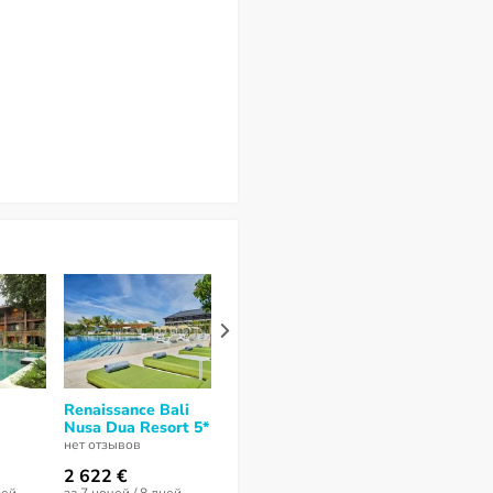
Renaissance Bali
Intercontinental
Courtyard by
Nusa Dua Resort 5*
Bali Sanur Resort
Marriott Bali
5*
Dua 5*
нет отзывов
нет отзывов
нет отзывов
2 622 €
5 435 €
4 197 €