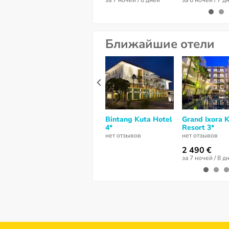
за 7 ночей / 8 дней
за 6 ночей / 7 д
Ближайшие отели
Bintang Kuta Hotel
Grand Ixora 
4*
Resort 3*
нет отзывов
нет отзывов
2 490 €
за 7 ночей / 8 д