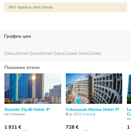
Нет туров в этот отель
График цен
Туры в Батуми
Отели Батуми
Туры в Грузию
Отели Грузии
Похожие отели
Seaside Vip40 Hotel 4*
Colosseum Marina Hotel 5*
L
C
нет отзывов
8
из 10 (
2 отзывa
)
не
1 921 €
728 €
1