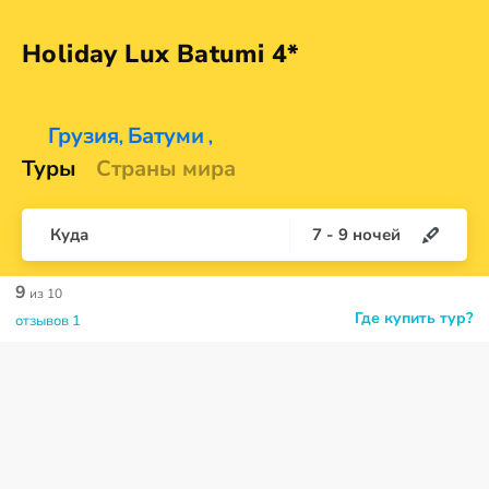
Holiday Lux
Batumi 4*
Грузия
Батуми
,
,
Туры
Страны мира
Куда
7
-
9
ночей
9
из 10
Где купить тур?
отзывов 1