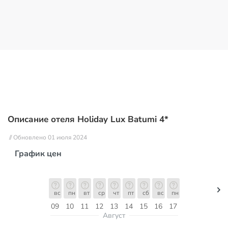
Описание отеля Holiday Lux Batumi 4*
// Обновлено 01 июля 2024
График цен
вс
пн
вт
ср
чт
пт
сб
вс
пн
09
10
11
12
13
14
15
16
17
Август