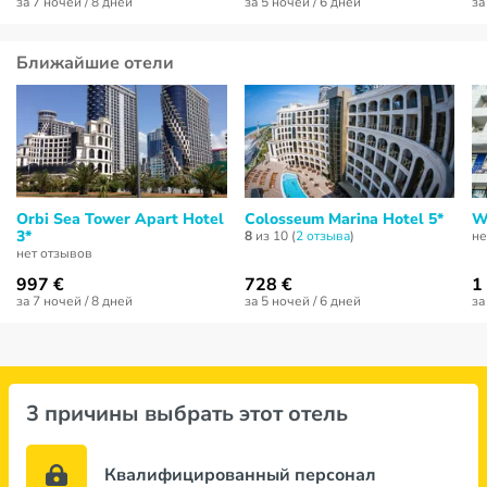
за 7 ночей / 8 дней
за 5 ночей / 6 дней
за
Ближайшие отели
Orbi Sea Tower Apart Hotel
Colosseum Marina Hotel 5*
W
3*
8
из 10 (
2 отзывa
)
не
нет отзывов
997 €
728 €
1
за 7 ночей / 8 дней
за 5 ночей / 6 дней
за
3 причины выбрать этот отель
Квалифицированный персонал