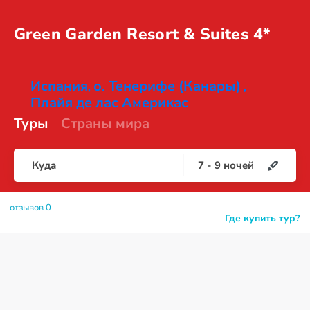
Green Garden Resort &
Suites 4*
Испания
о. Тенерифе (Канары)
,
,
Плайя де лас Америкас
Туры
Страны мира
Куда
7
-
9
ночей
отзывов 0
Где купить тур?