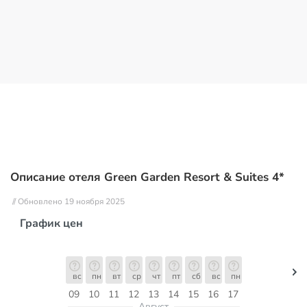
Описание отеля Green Garden Resort & Suites 4*
// Обновлено 19 ноября 2025
График цен
вс
пн
вт
ср
чт
пт
сб
вс
пн
09
10
11
12
13
14
15
16
17
Август