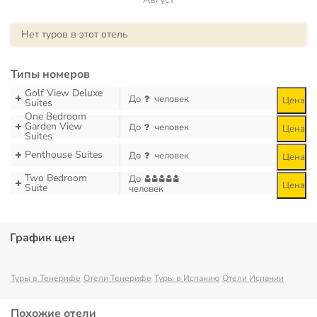
Нет туров в этот отель
Типы номеров
Golf View Deluxe
До
человек
Цена
Suites
One Bedroom
Garden View
До
человек
Цена
Suites
Penthouse Suites
До
человек
Цена
Two Bedroom
До
Цена
Suite
человек
График цен
Туры в Тенерифе
Отели Тенерифе
Туры в Испанию
Отели Испании
Похожие отели