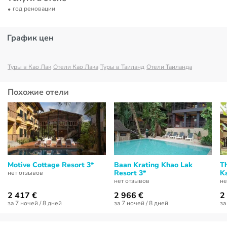
год реновации
График цен
Туры в Као Лак
Отели Као Лака
Туры в Таиланд
Отели Таиланда
Похожие отели
Motive Cottage Resort 3*
Baan Krating Khao Lak
T
Resort 3*
Ka
нет отзывов
нет отзывов
не
2 417 €
2 966 €
2
за 7 ночей / 8 дней
за 7 ночей / 8 дней
за