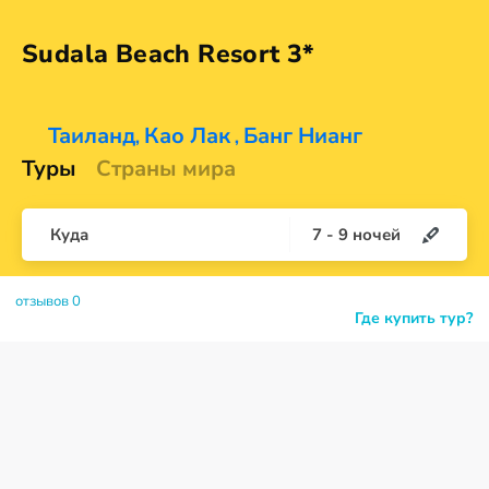
Sudala Beach
Resort 3*
Таиланд
Као Лак
Банг Нианг
,
,
Туры
Страны мира
Куда
7
-
9
ночей
отзывов 0
Где купить тур?