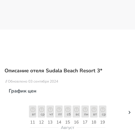
Описание отеля Sudala Beach Resort 3*
// Обновлено 03 сентября 2024
График цен
вт
ср
чт
пт
сб
вс
пн
вт
ср
11
12
13
14
15
16
17
18
19
Август