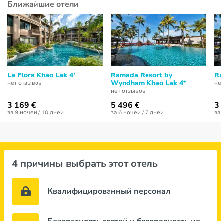
Ближайшие отели
La Flora Khao Lak 4*
Ramada Resort by
R
Wyndham Khao Lak 4*
нет отзывов
не
нет отзывов
3 169 €
5 496 €
3
за 9 ночей / 10 дней
за 6 ночей / 7 дней
за
4 причины выбрать этот отель
Квалифицированный персонал