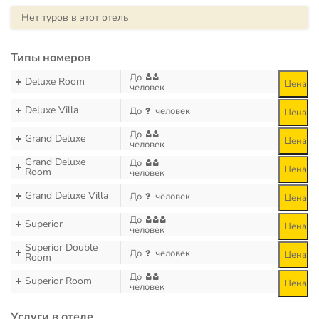
Нет туров в этот отель
Типы номеров
До
Deluxe Room
Цена
человек
Deluxe Villa
До
человек
Цена
До
Grand Deluxe
Цена
человек
Grand Deluxe
До
Цена
Room
человек
Grand Deluxe Villa
До
человек
Цена
До
Superior
Цена
человек
Superior Double
До
человек
Цена
Room
До
Superior Room
Цена
человек
Услуги в отеле