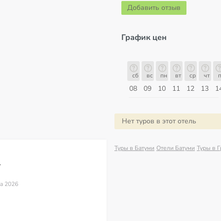
Добавить отзыв
График цен
сб
вс
пн
вт
ср
чт
пт
сб
сб
вс
пн
вт
ср
чт
п
15
16
17
18
19
20
21
22
08
09
10
11
12
13
1
Август
Нет туров в этот отель
Туры в Батуми
Отели Батуми
Туры в 
*
та 2026