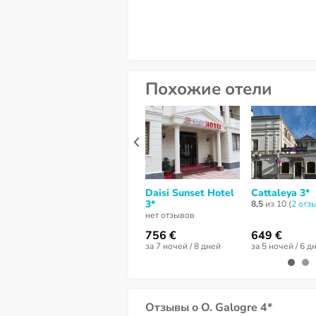
Похожие отели
Daisi Sunset Hotel
Cattaleya 3*
3*
8,5
из 10 (
2 отз
нет отзывов
756 €
649 €
за 7 ночей / 8 дней
за 5 ночей / 6 д
Отзывы о O. Galogre 4*