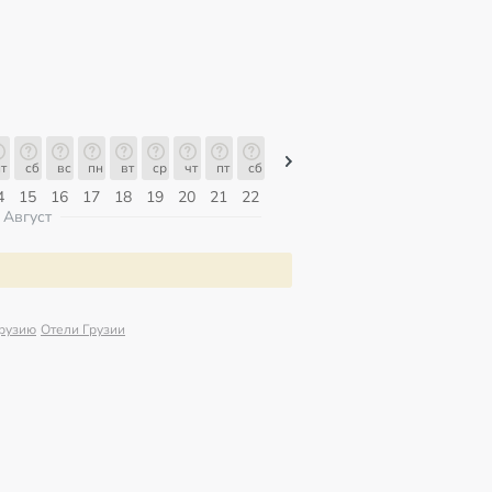
т
сб
вс
пн
вт
ср
чт
пт
сб
сб
вс
пн
вт
ср
чт
4
15
16
17
18
19
20
21
22
08
09
10
11
12
13
Август
Грузию
Отели Грузии