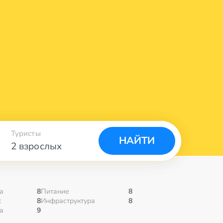
Туристы
НАЙТИ
2 взрослых
а
8
Питание
8
с
8
Инфраструктура
8
а
9