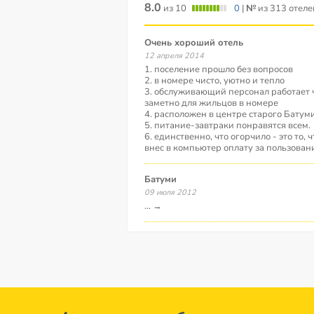
8.0
из 10
0
|
№
из 313 отеле
очень хороший отель
12 апреля 2014
1. поселение прошло без вопросов
2. в номере чисто, уютно и тепло
3. обслуживающий персонал работает ч
заметно для жильцов в номере
4. расположен в центре старого Батум
5. питание-завтраки понравятся всем.
6. единственно, что огорчило - это то,
внес в компьютер оплату за пользован
Батуми
09 июля 2012
...
→