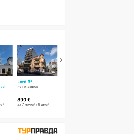
Lord 3*
Piazza Epigraph 4*
Union 3*
ывa
)
нет отзывов
нет отзывов
нет отзывов
890 €
685 €
736 €
ней
за 7 ночей / 8 дней
за 5 ночей / 6 дней
за 7 ночей / 8 