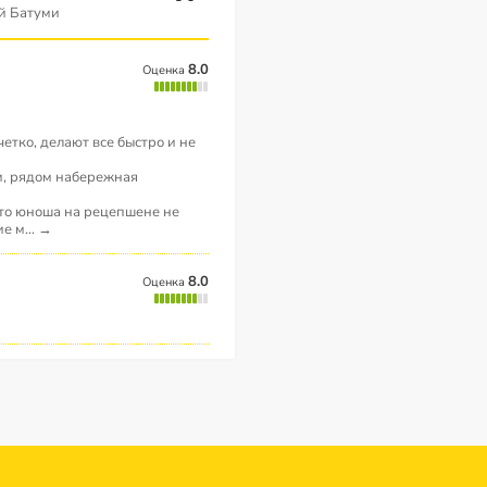
й Батуми
8.0
Оценка
етко, делают все быстро и не
и, рядом набережная
 что юноша на рецепшене не
ие м
...
→
8.0
Оценка