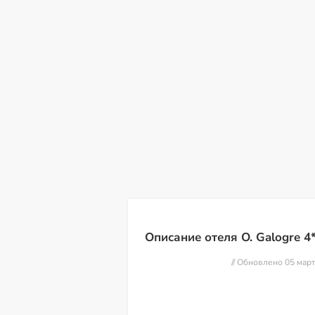
сб
вс
пн
вт
ср
чт
пт
08
09
10
11
12
13
14
Описание отеля O. Galogre 4
// Обновлено 05 мар