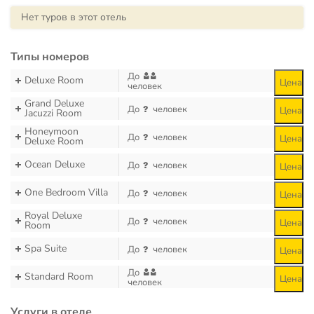
Нет туров в этот отель
Типы номеров
До
Deluxe Room
Цена
человек
Grand Deluxe
До
человек
Цена
Jacuzzi Room
Honeymoon
До
человек
Цена
Deluxe Room
Ocean Deluxe
До
человек
Цена
One Bedroom Villa
До
человек
Цена
Royal Deluxe
До
человек
Цена
Room
Spa Suite
До
человек
Цена
До
Standard Room
Цена
человек
Услуги в отеле