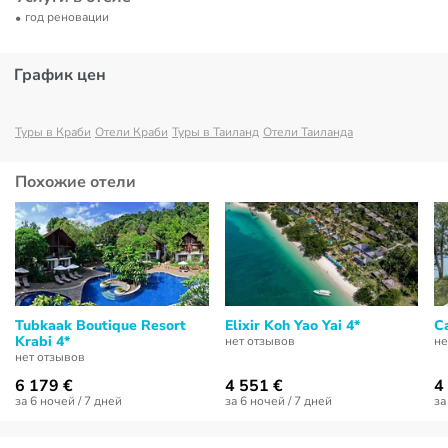
год реновации
График цен
Туры в Краби
Отели Краби
Туры в Таиланд
Отели Таиланда
Похожие отели
Tubkaak Boutique Resort
Elixir Koh Yao Yai 4*
C
Krabi 4*
нет отзывов
не
нет отзывов
6 179 €
4 551 €
4
за 6 ночей / 7 дней
за 6 ночей / 7 дней
за