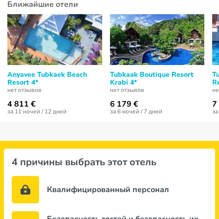
Ближайшие отели
Anyavee Tubkaek Beach
Tubkaak Boutique Resort
T
Resort 4*
Krabi 4*
Re
нет отзывов
нет отзывов
не
4 811 €
6 179 €
7
за 11 ночей / 12 дней
за 6 ночей / 7 дней
за
4 причины выбрать этот отель
Квалифицированный персонал