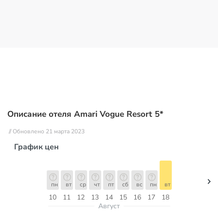
Описание отеля Amari Vogue Resort 5*
// Обновлено 21 марта 2023
График цен
пн
вт
ср
чт
пт
сб
вс
пн
вт
10
11
12
13
14
15
16
17
18
Август