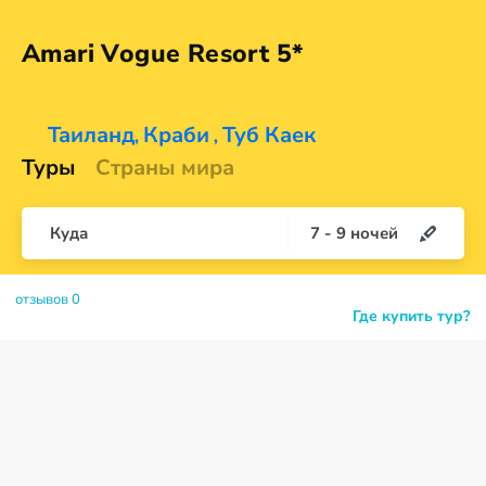
Amari Vogue
Resort 5*
Таиланд
Краби
Туб Каек
,
,
Туры
Страны мира
Куда
7
-
9
ночей
отзывов 0
Где купить тур?