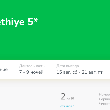
thiye 5*
Длительность
Дата выезда
ние
7 - 9 ночей
15 авг
,
сб
-
21 авг
,
пт
2
Номер
из 10
Серви
Чистот
отзывов 1