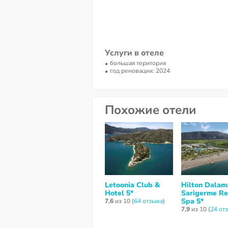
Услуги в отеле
большая територия
год реновации: 2024
Похожие отели
Letoonia Club &
Hilton Dalam
Hotel 5*
Sarigerme Re
Spa 5*
7,6
из 10 (
64 отзывa
)
7,9
из 10 (
24 от