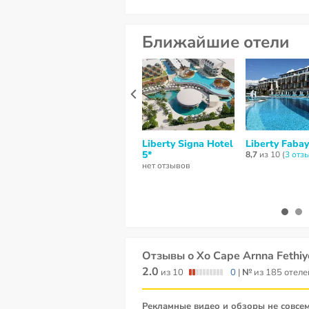
Ближайшие отели
Liberty Signa Hotel
Liberty Fabay
5*
8,7
из 10 (
3 отз
нет отзывов
Отзывы о Xo Cape Arnna Fethiy
2.0
из 10
0
|
№
из 185 отеле
Рекламные видео и обзоры не совсем соответствуют