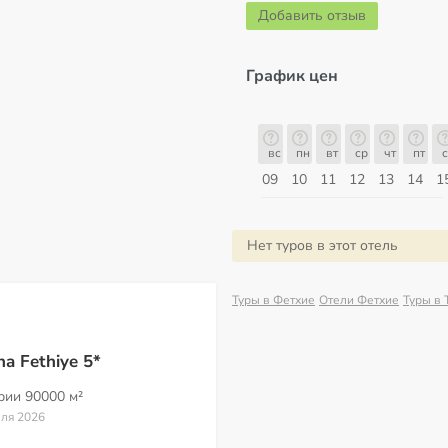
Добавить отзыв
График цен
б
вс
пн
вт
ср
чт
пт
сб
вс
вс
пн
вт
ср
чт
пт
с
16
17
18
19
20
21
22
23
09
10
11
12
13
14
1
Август
Нет туров в этот отель
Туры в Фетхие
Отели Фетхие
Туры в 
a Fethiye 5*
ории
90000 м²
еля 2026