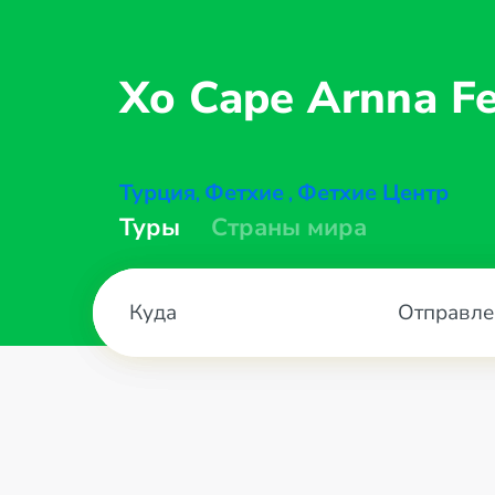
Xo Cape Arnna
Fe
Турция
Фетхие
Фетхие Центр
,
,
Туры
Страны мира
Отправле