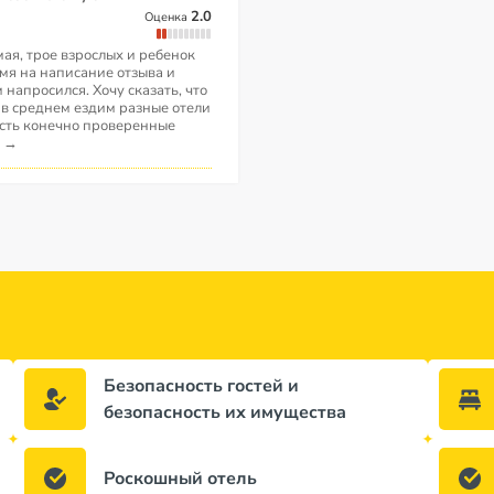
2.0
Оценка
мая, трое взрослых и ребенок
емя на написание отзыва и
м напросился. Хочу сказать, что
 в среднем ездим разные отели
 есть конечно проверенные
.
→
Безопасность гостей и
безопасность их имущества
Роскошный отель