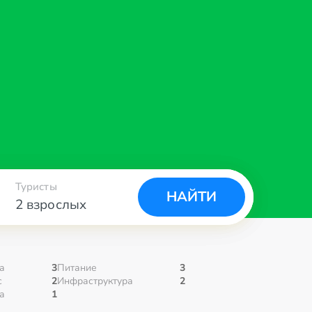
Туристы
НАЙТИ
2 взрослых
а
3
Питание
3
с
2
Инфраструктура
2
а
1