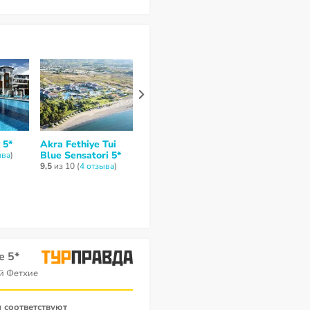
 5*
Akra Fethiye Tui
Akra Fethiye The
Blue Sensatori 5*
Residence Tui Blue
ывa
)
Sensatori 5*
9,5
из 10 (
4 отзывa
)
7
из 10 (
1 отзыв
)
e 5*
й Фетхие