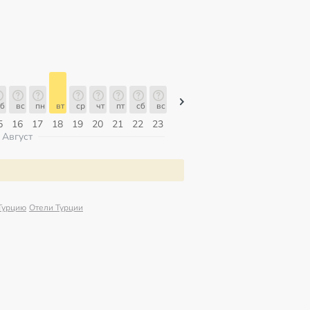
б
вс
пн
вт
ср
чт
пт
сб
вс
вс
пн
вт
ср
чт
пт
5
16
17
18
19
20
21
22
23
09
10
11
12
13
14
Август
Турцию
Отели Турции