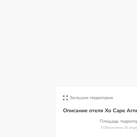
вс
пн
вт
ср
чт
пт
с
09
10
11
12
13
14
15
Большая территория
Описание отеля Xo Cape Arnn
Площадь террит
// Обновлено 26 апр