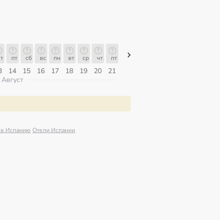
т
пт
сб
вс
пн
вт
ср
чт
пт
пт
сб
вс
пн
вт
ср
3
14
15
16
17
18
19
20
21
07
08
09
10
11
12
Август
 в Испанию
Отели Испании