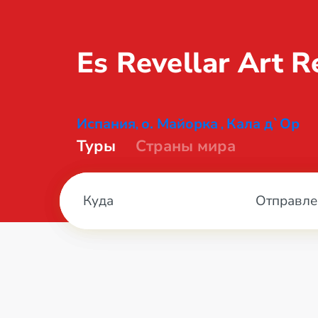
Es Revellar Art
R
Испания
о. Майорка
Кала д`Ор
,
,
Туры
Страны мира
Отправле