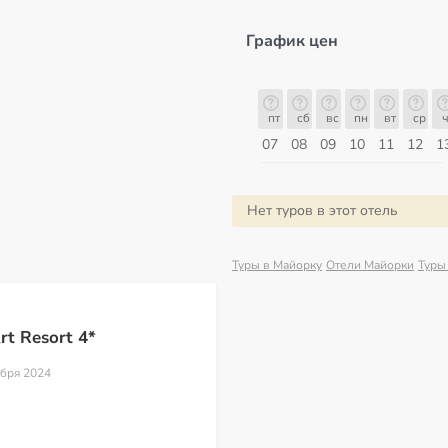
График цен
пт
сб
вс
пн
вт
ср
чт
пт
пт
сб
вс
пн
вт
ср
ч
14
15
16
17
18
19
20
21
07
08
09
10
11
12
1
Август
Нет туров в этот отель
Туры в Майорку
Отели Майорки
Туры
rt Resort 4*
абря 2024