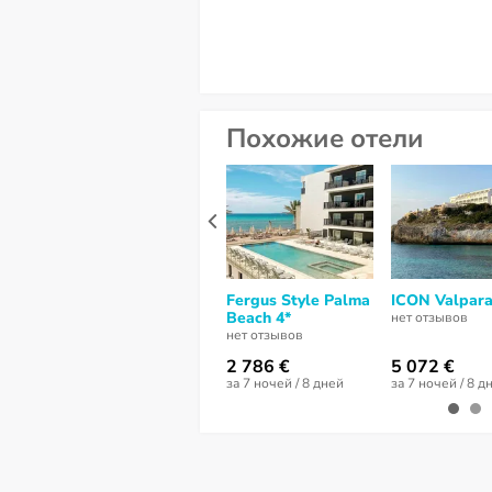
Похожие отели
Fergus Style Palma
ICON Valpara
Beach 4*
нет отзывов
нет отзывов
2 786 €
5 072 €
за 7 ночей / 8 дней
за 7 ночей / 8 д