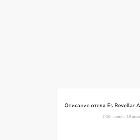
пт
сб
вс
пн
вт
ср
чт
07
08
09
10
11
12
13
Описание отеля Es Revellar A
// Обновлено 19 дек