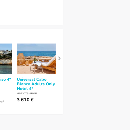
iso 4*
Universal Cabo
THB Bamboo
BQ Carmen P
Blanco Adults Only
Alcudia 4*
4*
Hotel 4*
нет отзывов
нет отзывов
нет отзывов
2 692 €
1 021 €
3 610 €
ней
за 7 ночей / 8 дней
за 6 ночей / 7 
за 7 ночей / 8 дней